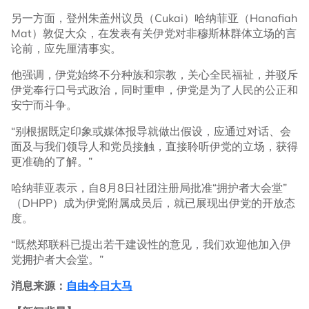
另一方面，登州朱盖州议员（Cukai）哈纳菲亚（Hanafiah
Mat）敦促大众，在发表有关伊党对非穆斯林群体立场的言
论前，应先厘清事实。
他强调，伊党始终不分种族和宗教，关心全民福祉，并驳斥
伊党奉行口号式政治，同时重申，伊党是为了人民的公正和
安宁而斗争。
“别根据既定印象或媒体报导就做出假设，应通过对话、会
面及与我们领导人和党员接触，直接聆听伊党的立场，获得
更准确的了解。”
哈纳菲亚表示，自8月8日社团注册局批准“拥护者大会堂”
（DHPP）成为伊党附属成员后，就已展现出伊党的开放态
度。
“既然郑联科已提出若干建设性的意见，我们欢迎他加入伊
党拥护者大会堂。”
消息来源：
自由今日大马