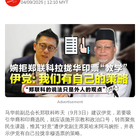
04/09/2025 | 12:10 MYT
Advertisement
马华前副总会长郑联科昨天（9月3日）建议伊党，若要吸
引华裔和印裔选民，就应该抛开宗教和政治口号，转而聚焦
民生课题，惟其“好意”遭伊党副主席莫哈末阿马婉拒，并表
示伊党有自己拉拢非穆选票的策略。