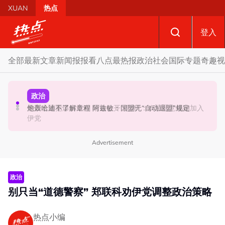
Skip to main content
XUAN
热点
登入
全部
最新文章
新闻报报看
八点最热报
政治
社会
国际
专题
奇趣
视
政治
政治
政治
促努鲁依莎辞职后勿重返政坛 罗诗雅：给他人机会领导公
登州土团党爆出走潮 哈迪公开“挖角”：欢迎退党领袖加入
炮轰哈迪不了解章程 阿兹敏：国盟无“自动退盟”规定
正党
伊党
Advertisement
政治
别只当“道德警察” 郑联科劝伊党调整政治策略
热点小编