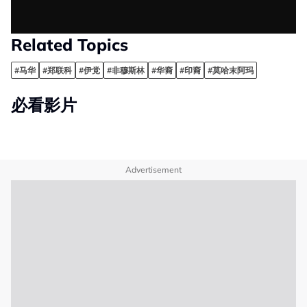
Related Topics
#马华
#郑联科
#伊党
#非穆斯林
#华裔
#印裔
#莫哈末阿玛
必看影片
Advertisement