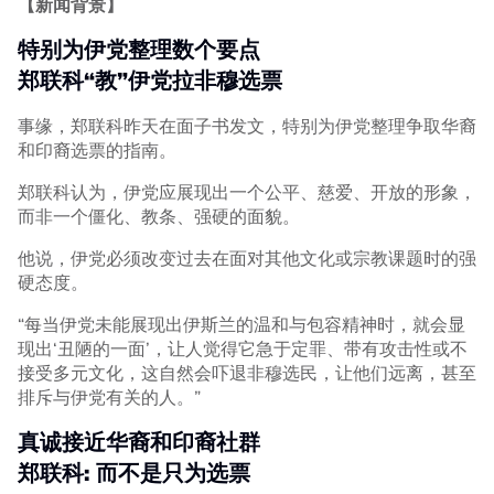
【新闻背景】
特别为伊党整理数个要点
郑联科“教”伊党拉非穆选票
事缘，郑联科昨天在面子书发文，特别为伊党整理争取华裔
和印裔选票的指南。
郑联科认为，伊党应展现出一个公平、慈爱、开放的形象，
而非一个僵化、教条、强硬的面貌。
他说，伊党必须改变过去在面对其他文化或宗教课题时的强
硬态度。
“每当伊党未能展现出伊斯兰的温和与包容精神时，就会显
现出‘丑陋的一面’，让人觉得它急于定罪、带有攻击性或不
接受多元文化，这自然会吓退非穆选民，让他们远离，甚至
排斥与伊党有关的人。”
真诚接近华裔和印裔社群
郑联科: 而不是只为选票