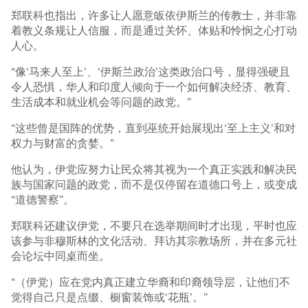
郑联科也指出，许多让人愿意皈依伊斯兰的传教士，并非靠
着教义条规让人信服，而是通过关怀、体贴和怜悯之心打动
人心。
“像‘马来人至上’、‘伊斯兰政治’这类政治口号，显得强硬且
令人恐惧，华人和印度人倾向于一个如何解决经济、教育、
生活成本和就业机会等问题的政党。”
“这些曾是国阵的优势，直到巫统开始展现出‘至上主义’和对
权力与财富的贪婪。”
他认为，伊党应努力让民众将其视为一个真正实践和解决民
族与国家问题的政党，而不是仅停留在道德口号上，或变成
“道德警察”。
郑联科还建议伊党，不要只在选举期间时才出现，平时也应
该参与非穆斯林的文化活动、拜访其宗教场所，并在多元社
会论坛中同桌而坐。
“（伊党）应在党内真正建立华裔和印裔领导层，让他们不
觉得自己只是点缀、橱窗装饰或‘花瓶’。”