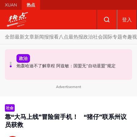
Skip to main content
XUAN
热点
登入
全部
最新文章
新闻报报看
八点最热报
政治
社会
国际
专题
奇趣
视
国际
政治
社会
黑木山关卡粉色行李箱引发炸弹惊魂 警方: 将调监控追查行
炮轰哈迪不了解章程 阿兹敏：国盟无“自动退盟”规定
泰校园枪击案酿8师生亡 枪手疑遭长期遭霸凌成导火索
李箱主人
Advertisement
社会
靠“大马上线”冒险留手机！ “猪仔”联系州议
员获救