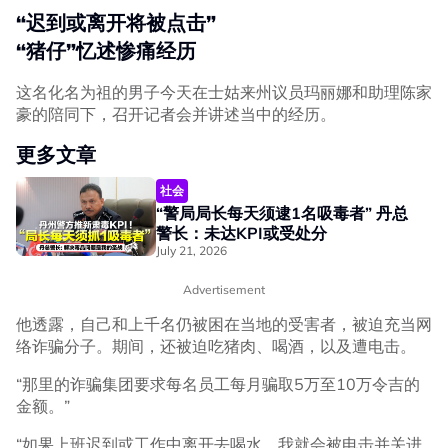
“迟到或离开将被点击”
“猪仔”忆述惨痛经历
这名化名为祖的男子今天在士姑来州议员玛丽娜和助理陈家
豪的陪同下，召开记者会并讲述当中的经历。
更多文章
社会
“警局局长每天须逮1名吸毒者” 丹总
警长：未达KPI或受处分
July 21, 2026
Advertisement
他透露，自己和上千名仍被困在当地的受害者，被迫充当网
络诈骗分子。期间，还被迫吃猪肉、喝酒，以及遭电击。
“那里的诈骗集团要求每名员工每月骗取5万至10万令吉的
金额。”
“如果上班迟到或工作中离开去喝水，我就会被电击并关进