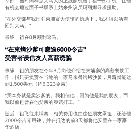
幸好，当时同样是大马人的上线趁机给了祖一部手机，让他
有机会通过面子书联系士姑来州议员玛丽娜寻求援助。
“在外交部与我国驻柬埔寨大使馆的协助下，我才得以活着
回到大马。”
最终，祖在8月顺利返马。
“在柬烤沙爹可赚逾6000令吉”
受害者误信友人高薪诱骗
事缘，祖的朋友在今年3月向他介绍在柬埔寨的高薪餐饮工
作，指只要负责在当地的一家马来餐馆烤沙爹，月薪就能达
到1,500美元（约6,323令吉）。
“我本身就是卖沙爹的。我相信他，因为他是我的朋友，而
我以前也曾在他父亲的餐馆打工。”
随后，祖飞往柬埔寨，相关费用也由这位朋友承担，还给他
2000令吉零用钱，并在抵达的前3天都将他安置在一家豪
华酒店。