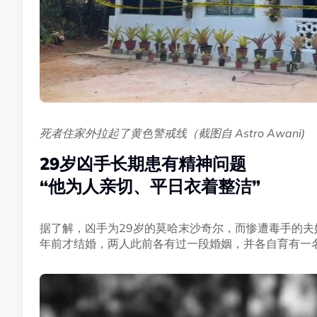
死者住家外拉起了黄色警戒线（截图自 Astro Awani)
29岁凶手长期患有精神问题
“他为人亲切、平日衣着整洁”
据了解，凶手为29岁的莫哈末沙奇尔，而惨遭毒手的夫
年前才结婚，两人此前各有过一段婚姻，并各自育有一