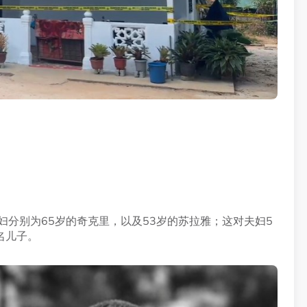
妇分别为65岁的奇克里，以及53岁的苏拉雅；这对夫妇5
名儿子。