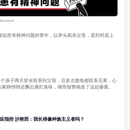
tisement
疑似患有精神问题的青年，以斧头弑杀父母，直到邻居上
一个孩子两天皆未联系到父母，且多次拨电都联系无果，心
住家静悄悄还飘出腐烂臭味，继而报警揭发了这起惨案。
沙努西“马来土地论” | 用长相回应指控 沙努西：我长得像种族主义者吗？