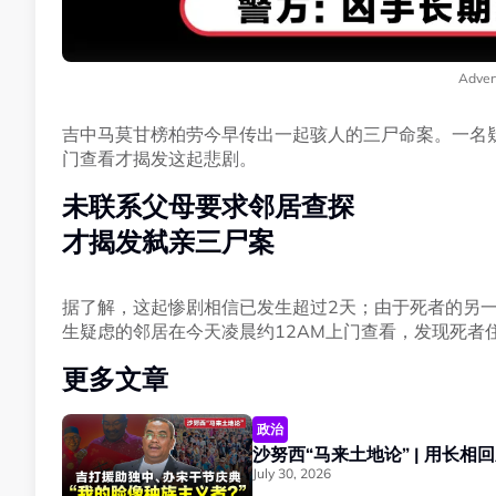
Adver
吉中马莫甘榜柏劳今早传出一起骇人的三尸命案。一名
门查看才揭发这起悲剧。
未联系父母要求邻居查探
才揭发弑亲三尸案
据了解，这起惨剧相信已发生超过2天；由于死者的另
生疑虑的邻居在今天凌晨约12AM上门查看，发现死者
更多文章
政治
July 30, 2026