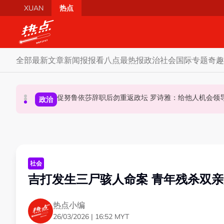
Skip to main content
XUAN
热点
全部
最新文章
新闻报报看
八点最热报
政治
社会
国际
专题
奇趣
炮轰哈迪不了解章程 阿兹敏：国盟无“自动退盟”规定
泰校园枪击案酿8师生亡 枪手疑遭长期遭霸凌成导火索
促努鲁依莎辞职后勿重返政坛 罗诗雅：给他人
政治
政治
国际
社会
吉打发生三尸骇人命案 青年残杀双
热点小编
26/03/2026 | 16:52 MYT