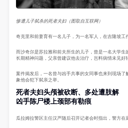
惨遭儿子弑杀的死者夫妇（图取自互联网）
奇克里和前妻育有一名儿子，为一名军人，在吉隆坡工
而沙奇尔是苏拉雅和前夫所生的儿子，曾是一名大学生
长期精神问题，父亲曾建议他去治疗，岂料病情未见好
案件揭发后，一名曾与凶手共事的女同事也来到现场了
象他会犯下弑亲之举。
死者夫妇头颅被砍断、多处遭肢解
凶手陈尸楼上颈部有勒痕
瓜拉姆拉警区主任汉严随后召开记者会时指出，警方在