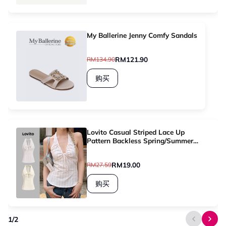
My Ballerine Jenny Comfy Sandals
RM121.90
RM134.90
购买
Lovito Casual Striped Lace Up
Pattern Backless Spring/Summer
Light Pink Tank Top for Women
L136AD305
RM19.00
RM27.59
购买
1
/
2