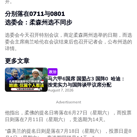
开。
分别落在0711与0801
选委会：柔森州选不同步
选委会今天召开特别会议，商定柔森两州选举的日期，而选
委会主席南兰哈伦在会议结束后也召开记者会，公布州选的
详情。
更多文章
政治
马六甲6国席 国盟占3 国阵0 哈迪：
按党实力与国阵谈甲议席分配
August 7, 2026
Advertisement
他指出，柔佛的提名日将落在6月27日（星期六），而投票
日则落在7月11日（星期六），竞选期为14天。
“森美兰的提名日则是落在7月18日（星期六），投票日是8