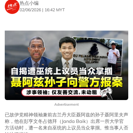
热点小编
02/06/2026 | 16:42 MYT
Advertisement
已故伊党精神领袖兼前吉兰丹大臣聂阿兹的孙子聂阿里夫声
称，他在彭亨文冬占德拜（Janda Baik）出席一所大学官
方活动时，遭一名来自巫统的上议员当众掌掴。惟当事人否