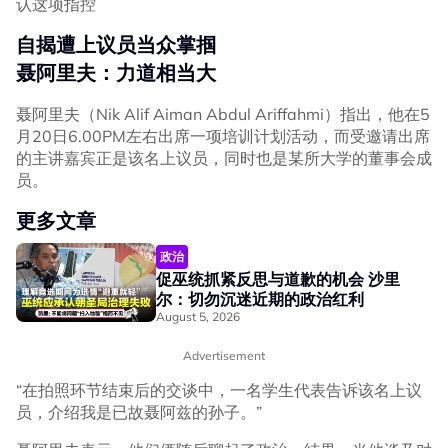
认这项指控
自揭遭上议员当众掌掴
聂阿里夫：力道相当大
聂阿里夫（Nik Alif Aiman Abdul Ariffahmi）指出，他在5
月20日6.00PM左右出席一项培训计划活动，而受邀请出席
的主讲嘉宾正是该名上议员，同时也是某所大学的董事会成
员。
更多文章
政治
促巫统抓紧反思与道歉的机会 沙里
尔：切勿沉迷近期的政治红利
August 5, 2026
Advertisement
“在拍照环节结束后的交谈中，一名学生代表告诉该名上议
员，介绍我是已故聂阿兹的孙子。”