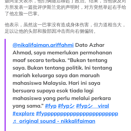
聂阿里夫表示，他们俩随后聊起了政治。结果，当他谈及对
方所发表一篇批评伊斯兰党的声明时，对方突然举起右手给
了他左脸一巴掌。
他表示，虽然这一巴掌没有造成身体伤害，但力道相当大，
足以让他的头部和脸部因冲击而向右侧偏转。
@nikalifaiman.ariffahmi
Dato Azhar
Ahmad, saya memerlukan permohanan
maaf secara terbuka. “Bukan tentang
saya. Bukan tentang politik. Ini tentang
mariah keluarga saya dan maruah
mahasiswa Malaysia. Hari ini saya
bersuara supaya esok tiada lagi
mahasiswa yang perlu melalui perkara
yang sama.”
#fyp
#fypシ
#fypシ゚viral
#explore
#fyppppppppppppppppppppppp
♬ original sound - nikkalifaiman