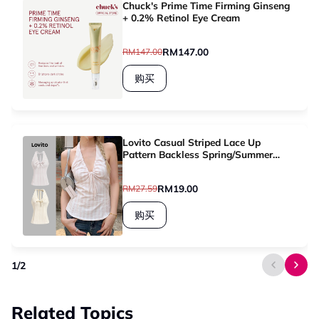
Chuck's Prime Time Firming Ginseng
+ 0.2% Retinol Eye Cream
RM147.00
RM147.00
购买
Lovito Casual Striped Lace Up
Pattern Backless Spring/Summer
Light Pink Tank Top for Women
L136AD305
RM19.00
RM27.59
购买
1
/
2
Related Topics