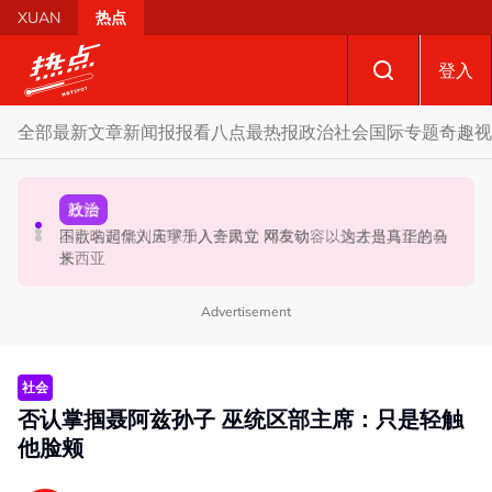
Skip to main content
XUAN
热点
登入
全部
最新文章
新闻报报看
八点最热报
政治
社会
国际
专题
奇趣
视
政治
社会
政治
马六甲州选 | 开放看待甲州选合作模式 国盟: 协商互换议席
国歌响起华人庙宇千人齐肃立 网友动容：这才是真正的马
不点名调侃刘天球加入全民党 邓章钦：以为去当马华总会
没问题
来西亚
长
Advertisement
社会
否认掌掴聂阿兹孙子 巫统区部主席：只是轻触
他脸颊