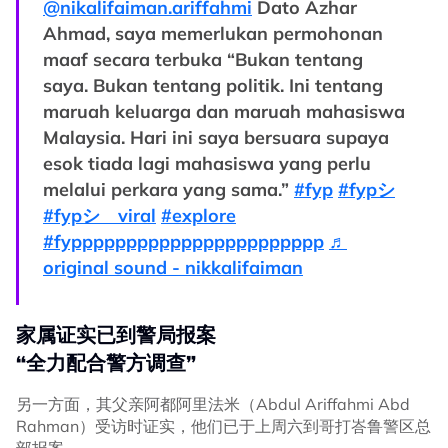
@nikalifaiman.ariffahmi
Dato Azhar
Ahmad, saya memerlukan permohonan
maaf secara terbuka “Bukan tentang
saya. Bukan tentang politik. Ini tentang
maruah keluarga dan maruah mahasiswa
Malaysia. Hari ini saya bersuara supaya
esok tiada lagi mahasiswa yang perlu
melalui perkara yang sama.”
#fyp
#fypシ
#fypシ゚viral
#explore
#fyppppppppppppppppppppppp
♬
original sound - nikkalifaiman
家属证实已到警局报案
“全力配合警方调查”
另一方面，其父亲阿都阿里法米（Abdul Ariffahmi Abd
Rahman）受访时证实，他们已于上周六到哥打峇鲁警区总