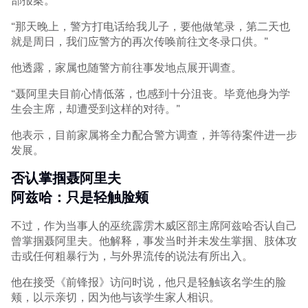
部报案。
“那天晚上，警方打电话给我儿子，要他做笔录，第二天也
就是周日，我们应警方的再次传唤前往文冬录口供。”
他透露，家属也随警方前往事发地点展开调查。
“聂阿里夫目前心情低落，也感到十分沮丧。毕竟他身为学
生会主席，却遭受到这样的对待。”
他表示，目前家属将全力配合警方调查，并等待案件进一步
发展。
否认掌掴聂阿里夫
阿兹哈：只是轻触脸颊
不过，作为当事人的巫统霹雳木威区部主席阿兹哈否认自己
曾掌掴聂阿里夫。他解释，事发当时并未发生掌掴、肢体攻
击或任何粗暴行为，与外界流传的说法有所出入。
他在接受《前锋报》访问时说，他只是轻触该名学生的脸
颊，以示亲切，因为他与该学生家人相识。