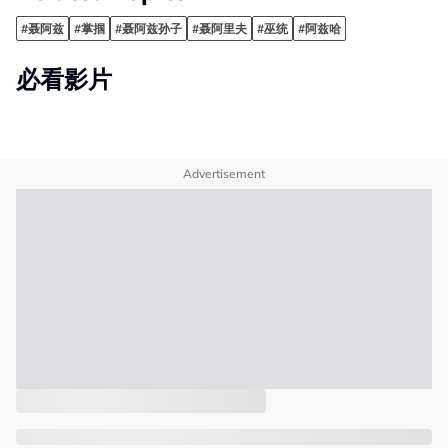
#聂阿兹
#掌掴
#聂阿兹孙子
#聂阿里夫
#巫统
#阿兹哈
必看影片
Advertisement