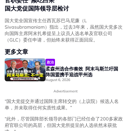
官职委任“频吃白果”
国大党促国阵领导层检讨
国大党全国宣传主任西瓦苏巴马尼廉（L
Sivasubramaniam）指出，过去3年来，虽然国大党多次
向国阵主席阿末扎希提呈上议员人选名单及官联公司
（GLC）委任申请，但始终未获得正面回应。
更多文章
政治
柔森州选合作奏效 阿末马斯兰吁国
阵国盟携手迎战甲州选
August 6, 2026
Advertisement
“国大党提交并通过国阵主席转交的（上议院）候选人名
单，并未取得任何实质性成果。”
“此外，尽管国阵部长领导的各部门已经任命了200多家政
府官联公司的高层，但国大党所提呈的人选依然未获批