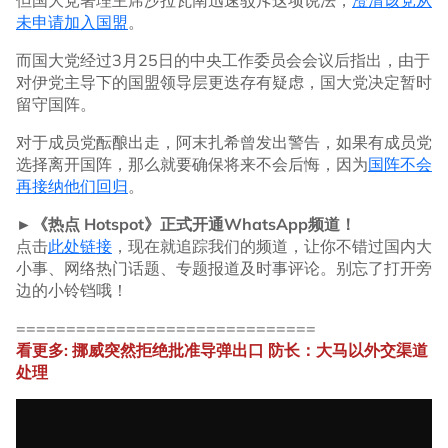
但国大党署理主席沙拉瓦南迅速驳斥这项说法，
澄清该党从
未申请加入国盟
。
而国大党经过3月25日的中央工作委员会会议后指出，由于
对伊党主导下的国盟领导层更迭存有疑虑，国大党决定暂时
留守国阵。
对于成员党酝酿出走，阿末扎希曾发出警告，如果有成员党
选择离开国阵，那么就要确保将来不会后悔，因为
国阵不会
再接纳他们回归
。
►《热点 Hotspot》正式开通WhatsApp频道！
点击
此处链接
，现在就追踪我们的频道，让你不错过国内大
小事、网络热门话题、专题报道及时事评论。别忘了打开旁
边的小铃铛哦！
==============================
看更多: 挪威突然拒绝批准导弹出口 防长：大马以外交渠道
处理