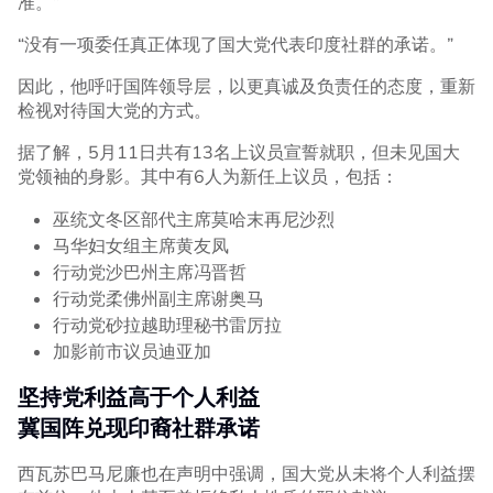
准。”
“没有一项委任真正体现了国大党代表印度社群的承诺。”
因此，他呼吁国阵领导层，以更真诚及负责任的态度，重新
检视对待国大党的方式。
据了解，5月11日共有13名上议员宣誓就职，但未见国大
党领袖的身影。其中有6人为新任上议员，包括：
巫统文冬区部代主席莫哈末再尼沙烈
马华妇女组主席黄友凤
行动党沙巴州主席冯晋哲
行动党柔佛州副主席谢奥马
行动党砂拉越助理秘书雷厉拉
加影前市议员迪亚加
坚持党利益高于个人利益
冀国阵兑现印裔社群承诺
西瓦苏巴马尼廉也在声明中强调，国大党从未将个人利益摆