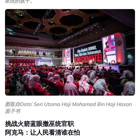
巫统的孩子。”
图取自Dato’ Seri Utama Haji Mohamad Bin Haji Hasan
面子书
挑战火箭蓝眼撤巫统官职
阿克马：让人民看清谁在怕