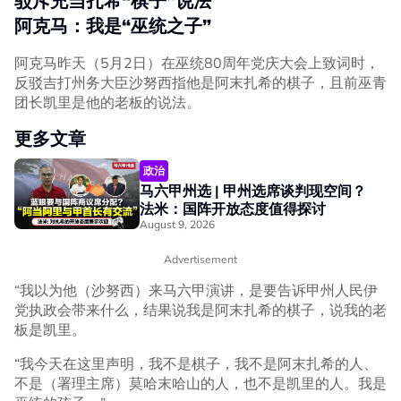
驳斥充当扎希“棋子”说法
阿克马：我是“巫统之子”
阿克马昨天（5月2日）在巫统80周年党庆大会上致词时，
反驳吉打州务大臣沙努西指他是阿末扎希的棋子，且前巫青
团长凯里是他的老板的说法。
更多文章
政治
马六甲州选 | 甲州选席谈判现空间？
法米：国阵开放态度值得探讨
August 9, 2026
Advertisement
“我以为他（沙努西）来马六甲演讲，是要告诉甲州人民伊
党执政会带来什么，结果说我是阿末扎希的棋子，说我的老
板是凯里。
“我今天在这里声明，我不是棋子，我不是阿末扎希的人、
不是（署理主席）莫哈末哈山的人，也不是凯里的人。我是