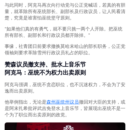
与此同时，阿克马再次向行动党与公正党喊话，若真的有胆
量，就革除所有巫统部长、副部长及行政议员，让人民看清
楚，究竟是谁害怕巫统坚守原则。
“如果他们真的有勇气，就不要只挑一两个人开除。把巫统
所有部长、副部长和行政议员都开除掉。”
事缘，社青团日前要求撤换莫哈末哈山的部长职务，公正党
领袖则要求革除雪州行政议员礼占的职位。
赞森议员撤支持、批水上音乐节
阿克马：巫统不为权力出卖原则
阿克马强调，巫统不贪恋职位，也不沉迷权力，不会为了安
逸而出卖原则。
他举例指出，无论是
森州巫统州议员
撤回对大臣的支持，或
是阿末扎希批评武吉免登水上音乐节，皆展现出巫统不是一
个为了职位而出卖原则的政党。