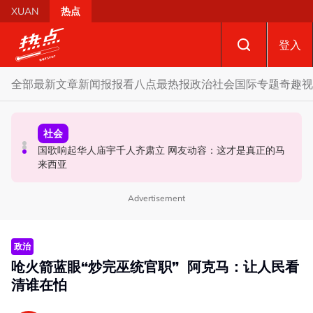
Skip to main content
XUAN
热点
登入
全部
最新文章
新闻报报看
八点最热报
政治
社会
国际
专题
奇趣
视
政治
社会
政治
马六甲州选 | 开放看待甲州选合作模式 国盟: 协商互换议席
国歌响起华人庙宇千人齐肃立 网友动容：这才是真正的马
不点名调侃刘天球加入全民党 邓章钦：以为去当马华总会
没问题
来西亚
长
Advertisement
政治
呛火箭蓝眼“炒完巫统官职” 阿克马：让人民看
清谁在怕