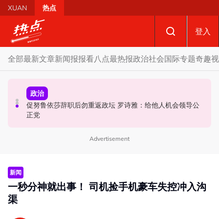
Skip to main content
XUAN
热点
登入
全部
最新文章
新闻报报看
八点最热报
政治
社会
国际
专题
奇趣
视
政治
政治
国际
促努鲁依莎辞职后勿重返政坛 罗诗雅：给他人机会领导公
炮轰哈迪不了解章程 阿兹敏：国盟无“自动退盟”规定
泰校园枪击案酿8师生亡 枪手疑遭长期遭霸凌成导火索
正党
Advertisement
新闻
一秒分神就出事！ 司机捡手机豪车失控冲入沟
渠