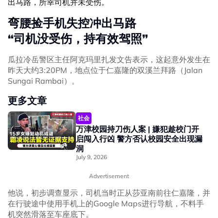
出马路，所幸司机并未受伤。
弯腰捡手机失控冲出马路
“司机没受伤，持有效驾照”
瓜拉冷岳警区主任阿克玛里扎发文告表示，这起意外发生在
昨天大约3:20PM，地点位于仁嘉隆的双溪兰拜路（Jalan
Sungai Rambai）。
更多文章
社会
万津校园持刀伤人案 | 嫌犯趁校门开
启闯入行凶 警方否认校园安全出现漏
洞
July 9, 2026
Advertisement
他说，初步调查显示，司机当时正从莎亚南前往仁嘉隆，并
在行驶途中使用手机上的Google Maps进行导航，不料手
机突然滑落至车座底下。