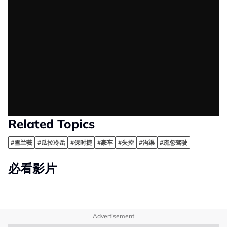
Related Topics
#雪兰莪
#瓜拉冷岳
#保时捷
#豪车
#失控
#沟渠
#疏忽驾驶
必看影片
Advertisement