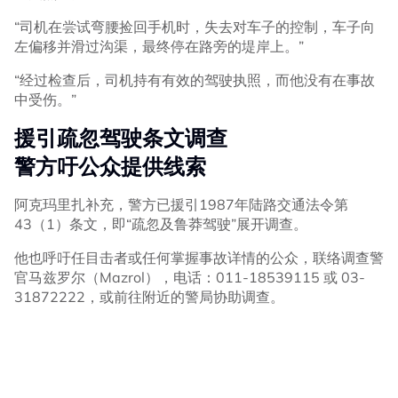
“司机在尝试弯腰捡回手机时，失去对车子的控制，车子向
左偏移并滑过沟渠，最终停在路旁的堤岸上。”
“经过检查后，司机持有有效的驾驶执照，而他没有在事故
中受伤。”
援引疏忽驾驶条文调查
警方吁公众提供线索
阿克玛里扎补充，警方已援引1987年陆路交通法令第
43（1）条文，即“疏忽及鲁莽驾驶”展开调查。
他也呼吁任目击者或任何掌握事故详情的公众，联络调查警
官马兹罗尔（Mazrol），电话：011-18539115 或 03-
31872222，或前往附近的警局协助调查。