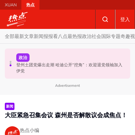
Skip to main content
XUAN
热点
登入
全部
最新文章
新闻报报看
八点最热报
政治
社会
国际
专题
奇趣
视
政治
政治
政治
促努鲁依莎辞职后勿重返政坛 罗诗雅：给他人机会领导公
登州土团党爆出走潮 哈迪公开“挖角”：欢迎退党领袖加入
炮轰哈迪不了解章程 阿兹敏：国盟无“自动退盟”规定
正党
伊党
Advertisement
新闻
大臣紧急召集会议 森州是否解散议会成焦点！
热点小编