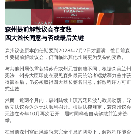
森州提前解散议会存变数
四大酋长同意与否成最后关键
森州议会原本的任期要到2028年7月2日才届满，惟目前森
州要提前解散议会，仍面临比其他州属更为复杂的变数。
与其他州属仅需获得苏丹或州元首御准不同，根据森美兰州
宪法，州务大臣即使在觐见森州最高统治者端姑慕力兹并获
得御准后，仍必须取得四大酋长签名同意，解散程序方可正
式生效。
然而，近两个月内，森州陆续上演宫廷风波与政局动荡，导
致立法议会迟迟无法顺利召开。根据法律规定，若森州议会
无法在今年10月再次召开，届时同样会自动解散并迎来选
举。
在当前森州宫廷风波尚未完全平息的阴影下，解散程序能否