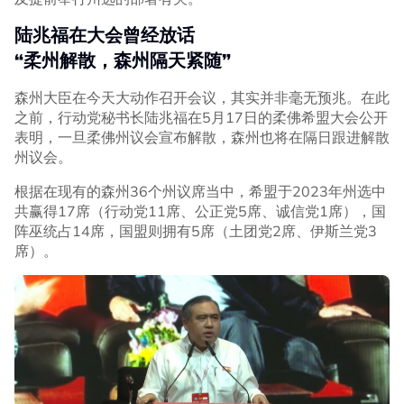
陆兆福在大会曾经放话
“柔州解散，森州隔天紧随”
森州大臣在今天大动作召开会议，其实并非毫无预兆。在此
之前，行动党秘书长陆兆福在5月17日的柔佛希盟大会公开
表明，一旦柔佛州议会宣布解散，森州也将在隔日跟进解散
州议会。
根据在现有的森州36个州议席当中，希盟于2023年州选中
共赢得17席（行动党11席、公正党5席、诚信党1席），国
阵巫统占14席，国盟则拥有5席（土团党2席、伊斯兰党3
席）。