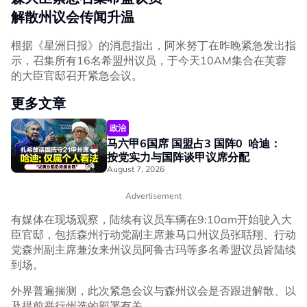
解散州议会传闻升温
根据《星洲日报》的消息指出，阿米努丁在昨晚紧急发出指
示，召集所有16名希盟州议员，于今天10AM集合在芙蓉
的大臣官邸召开紧急会议。
更多文章
政治
马六甲6国席 国盟占3 国阵0 哈迪：
按党实力与国阵谈甲议席分配
August 7, 2026
Advertisement
有媒体在现场观察，陆续有议员车辆在9:10am开始驶入大
臣官邸，包括森州行动党副主席兼马口州议员张聒翔、行动
党森州副主席兼汝来州议员阿鲁古玛等多名希盟议员皆陆续
到场。
外界普遍揣测，此次紧急会议与森州议会是否跟进解散、以
及提前举行州选的部署有关。