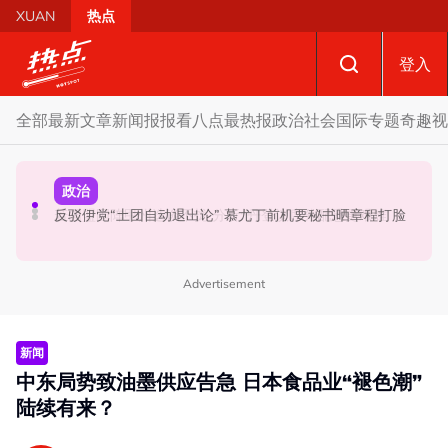
Skip to main content
XUAN
热点
登入
全部
最新文章
新闻报报看
八点最热报
政治
社会
国际
专题
奇趣
视
社会
政治
政治
机师涉运毒被捕 | 内阁下令强化机场安全防线 内政部、交
若国盟国阵甲州选谈不拢 分析: 丹登议席分配恐更艰难
反驳伊党“土团自动退出论” 慕尤丁前机要秘书晒章程打脸
通部须提全面建议
Advertisement
新闻
中东局势致油墨供应告急 日本食品业“褪色潮”
陆续有来？