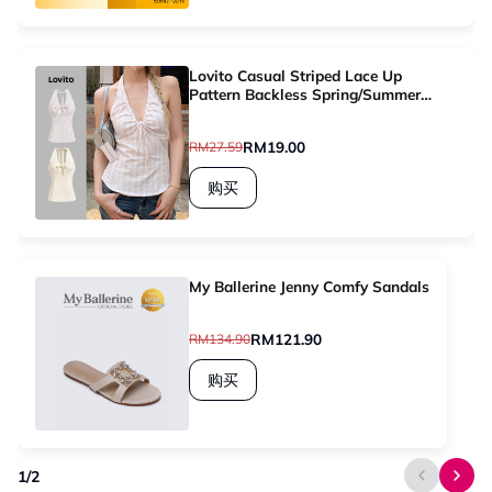
Lovito Casual Striped Lace Up
Pattern Backless Spring/Summer
Light Pink Tank Top for Women
L136AD305
RM19.00
RM27.59
购买
My Ballerine Jenny Comfy Sandals
RM121.90
RM134.90
购买
1
/
2