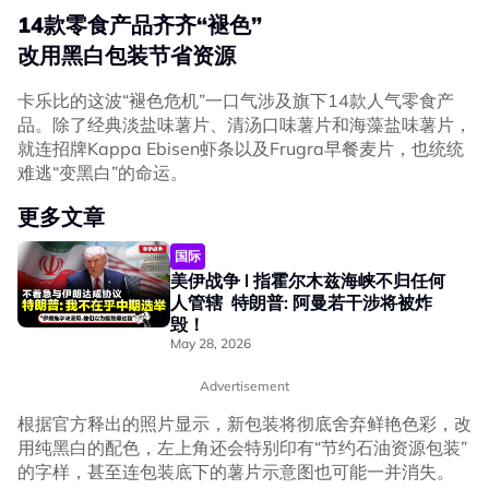
14款零食产品齐齐“褪色”
改用黑白包装节省资源
卡乐比的这波“褪色危机”一口气涉及旗下14款人气零食产
品。除了经典淡盐味薯片、清汤口味薯片和海藻盐味薯片，
就连招牌Kappa Ebisen虾条以及Frugra早餐麦片，也统统
难逃“变黑白”的命运。
更多文章
国际
美伊战争 l 指霍尔木兹海峡不归任何
人管辖 特朗普: 阿曼若干涉将被炸
毁！
May 28, 2026
Advertisement
根据官方释出的照片显示，新包装将彻底舍弃鲜艳色彩，改
用纯黑白的配色，左上角还会特别印有“节约石油资源包装”
的字样，甚至连包装底下的薯片示意图也可能一并消失。