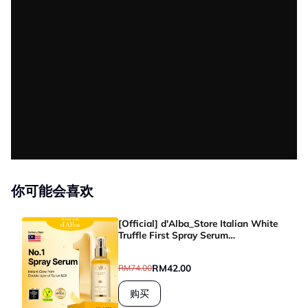
你可能会喜欢
[Official] d'Alba_Store Italian White
Truffle First Spray Serum
50ml&100ml
RM42.00
RM74.00
购买