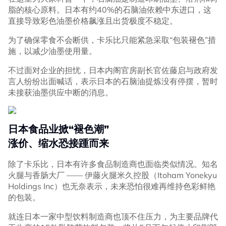
脂的核心原料。日本有约40%的石脑油依赖中东进口，这
直接导致彩色油墨价格飙涨且出货极度不稳定。
为了确保零食不会断供，卡乐比只能紧急采取“包装褪色”措
施，以减少油墨使用量。
不过面对企业的担忧，日本内阁官房副长官佐藤启与政府发
言人纷纷出面喊话，表示日本的石脑油提炼没有停摆，暂时
未接获油墨供应中断的消息。
日本食品业掀“褪色潮”
涨价、缩水恐接踵而来
除了卡乐比，日本有许多食品制造商也面临类似情况。知名
火腿与香肠大厂 —— 伊藤火腿米久控股（Itoham Yonekyu
Holdings Inc）也无奈表示，未来恐怕很难再维持色彩鲜艳
的包装。
就连日本一家中型饮料制造商也顶不住压力，为主要品牌代