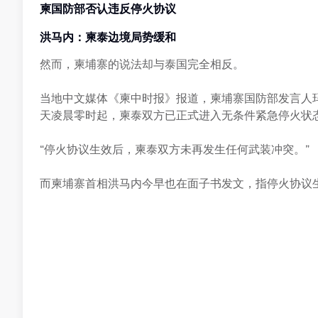
柬国防部否认违反停火协议
洪马内：柬泰边境局势缓和
然而，柬埔寨的说法却与泰国完全相反。
当地中文媒体《柬中时报》报道，柬埔寨国防部发言人玛丽淑
天凌晨零时起，柬泰双方已正式进入无条件紧急停火状
“停火协议生效后，柬泰双方未再发生任何武装冲突。”
而柬埔寨首相洪马内今早也在面子书发文，指停火协议