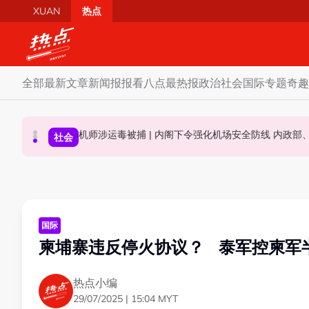
Skip to main content
XUAN
热点
全部
最新文章
新闻报报看
八点最热报
政治
社会
国际
专题
奇趣
马六甲州选 | 甲州选席谈判现空间？ 法米：国阵开放
反驳伊党“土团自动退出论” 慕尤丁前机要秘书晒章
机师涉运毒被捕 | 
政治
社会
政治
国际
柬埔寨违反停火协议？ 泰军控柬军
热点小编
29/07/2025 | 15:04 MYT