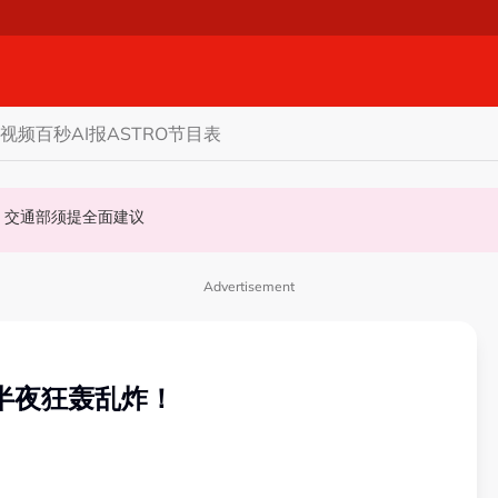
视频
百秒AI报
ASTRO节目表
态度值得探讨
程打脸
内阁下令强化机场安全防线 内政部、交通部须提全面建议
Advertisement
半夜狂轰乱炸！