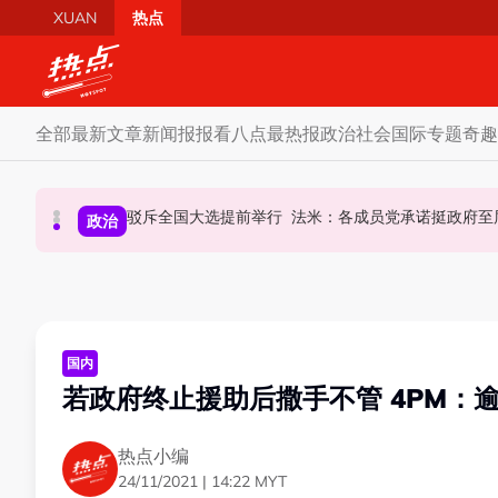
Skip to main content
XUAN
热点
全部
最新文章
新闻报报看
八点最热报
政治
社会
国际
专题
奇趣
AI电影沦“反面教材”？ 狮城本土电影公司国庆献
驳斥全国大选提前举行 法米：各成员党承诺挺政府
要求安华解释为何冻结MyKHAS
政治
政治
国际
国内
若政府终止援助后撒手不管 4PM：
热点小编
24/11/2021 | 14:22 MYT