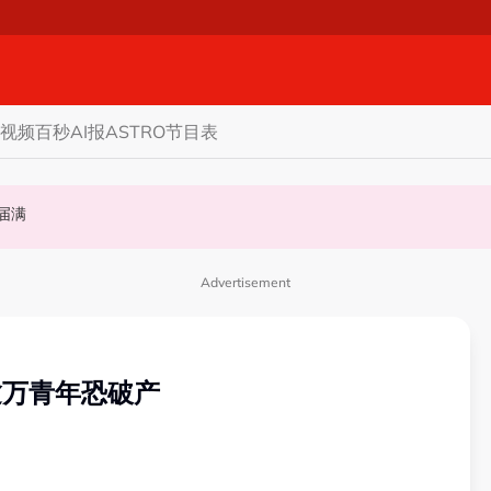
视频
百秒AI报
ASTRO节目表
礼掀网民论战
至届满
权限 5蓝眼议员: 改革不是把人民拨款政治化
Advertisement
逾万青年恐破产