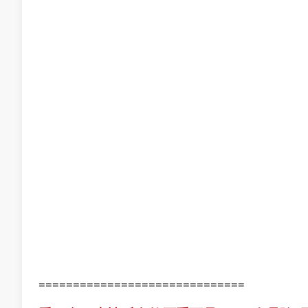
==============================