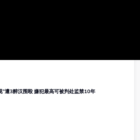
甲洞肉骨茶店伤人案 | 青年“对视”遭3醉汉围殴 嫌犯最高可被判处监禁10年