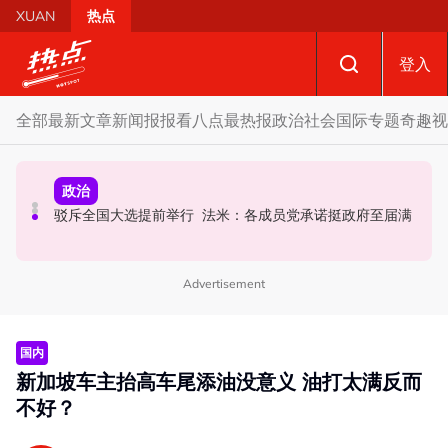
Skip to main content
XUAN
热点
登入
全部
最新文章
新闻报报看
八点最热报
政治
社会
国际
专题
奇趣
视
政治
政治
国际
要求安华解释为何冻结MyKHAS权限 5蓝眼议员: 改革不是
AI电影沦“反面教材”？ 狮城本土电影公司国庆献礼掀网民
驳斥全国大选提前举行 法米：各成员党承诺挺政府至届满
把人民拨款政治化
论战
Advertisement
国内
新加坡车主抬高车尾添油没意义 油打太满反而
不好？