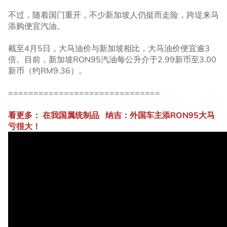
不过，随着国门重开，不少新加坡人仍挺而走险，跨堤来马
添购便宜汽油。
截至4月5日，大马油价与新加坡相比，大马油价便宜逾3
倍。目前，新加坡RON95汽油每公升介于2.99新币至3.00
新币（约RM9.36）。
==============================
看更多： 在我国属统制品 纳吉：外国车主添RON95大马
亏很大！