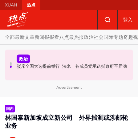
Skip to main content
XUAN
热点
登入
全部
最新文章
新闻报报看
八点最热报
政治
社会
国际
专题
奇趣
视
政治
政治
国际
要求安华解释为何冻结MyKHAS权限 5蓝眼议员: 改革不是
AI电影沦“反面教材”？ 狮城本土电影公司国庆献礼掀网民
驳斥全国大选提前举行 法米：各成员党承诺挺政府至届满
把人民拨款政治化
论战
Advertisement
国内
林国泰新加坡成立新公司 外界揣测或涉邮轮
业务