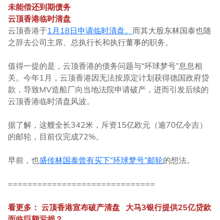
未能偿还到期债务
云顶香港临时清盘
云顶香港于
1月18日申请临时清盘。
而其大股东林国泰也随
之辞去公司主席、总执行长和执行董事的职务。
值得一提的是，云顶香港的债务问题与“环球梦号”息息相
关。今年1月，云顶香港因无法按原定计划获得德国政府贷
款，导致MV造船厂向当地法院申请破产，进而引发后续的
云顶香港临时清盘风波。
据了解，这艘全长342米，斥资15亿欧元（逾70亿令吉）
的邮轮，目前仅完成72%。
早前，也
盛传林国泰曾有买下“环球梦号”邮轮
的想法。
==============================
看更多： 云顶香港宣布破产清盘 大马3银行提供25亿贷款
面临巨额亏损？