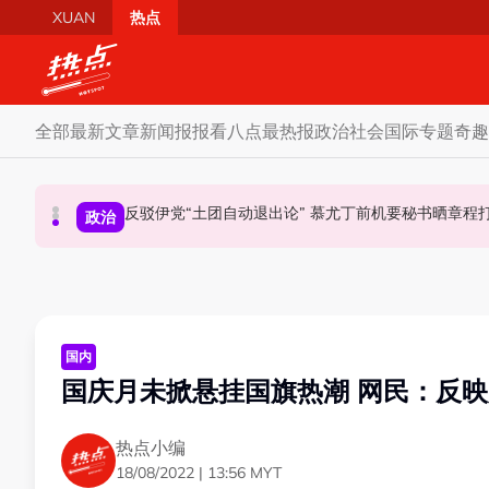
Skip to main content
XUAN
热点
全部
最新文章
新闻报报看
八点最热报
政治
社会
国际
专题
奇趣
马六甲州选 | 甲州选席谈判现空间？ 法米：国阵开放
反驳伊党“土团自动退出论” 慕尤丁前机要秘书晒章
国歌响起华人庙宇千人齐肃立 网友动容：这
政治
政治
社会
国内
国庆月未掀悬挂国旗热潮 网民：反
热点小编
18/08/2022 | 13:56 MYT