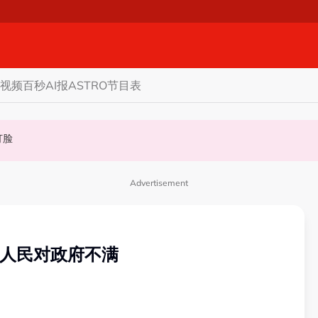
视频
百秒AI报
ASTRO节目表
态度值得探讨
程打脸
才是真正的马来西亚
Advertisement
映人民对政府不满