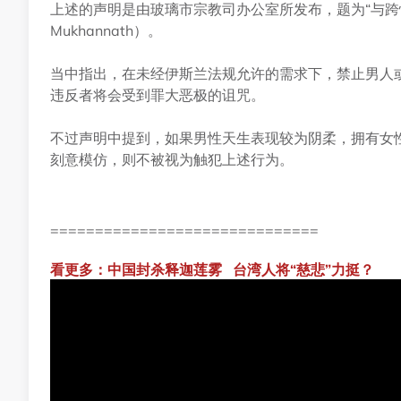
上述的声明是由玻璃市宗教司办公室所发布，题为“与跨性别互动的法
Mukhannath）。
当中指出，在未经伊斯兰法规允许的需求下，禁止男人
违反者将会受到罪大恶极的诅咒。
不过声明中提到，如果男性天生表现较为阴柔，拥有女
刻意模仿，则不被视为触犯上述行为。
==============================
看更多：中国封杀释迦莲雾 台湾人将“慈悲”力挺？