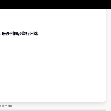
 端依布拉欣：盼多州同步举行州选
tisement