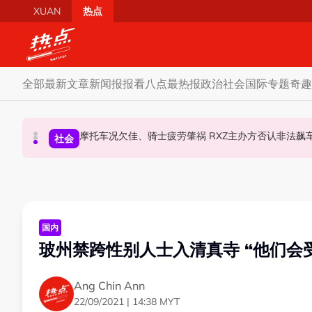
Skip to main content
XUAN
热点
全部
最新文章
新闻报报看
八点最热报
政治
社会
国际
专题
奇趣
柔森州选合作奏效 阿末马斯兰吁国阵国盟携手迎战
SST成华商远离希盟因素？ 阿末马斯兰：华裔
摩托车况欠佳、骑士疲劳肇祸 RXZ主办方否
财经
社会
政治
国内
玻州禁跨性别人士入清真寺 “他们会
Ang Chin Ann
22/09/2021 | 14:38 MYT