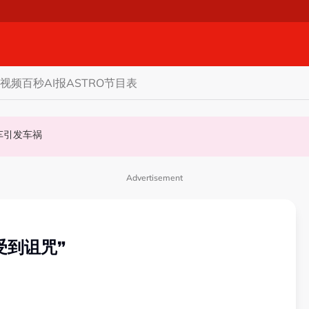
视频
百秒AI报
ASTRO节目表
甲州选
商家更倾向GST机制
认非法飙车引发车祸
Advertisement
受到诅咒”