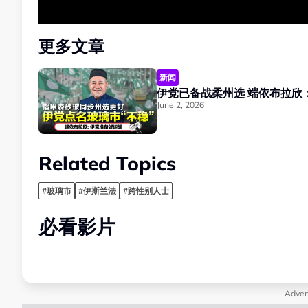
更多文章
新闻
伊党已备战柔州选
June 2, 2026
Related Topics
#玻璃市
#伊斯兰法
#跨性别人士
必看影片
Adver