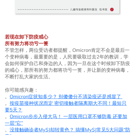
若现在卸下防疫戒心
所有努力将功亏一篑
不管怎样，两位受访者都提醒，Omicron肯定不会是最后一
个变种病毒，最重要的是，人民要吸取过去2年的教训，学
会如何保护自己和身边的人，因为一旦在这个时候卸下防疫
的戒心，那所有的努力都将功亏一篑，并让新的变种病毒，
不断打乱大家的生活。
你可能感兴趣：
。
Omicron症状知多少？ 别傻傻分不清染疫还是感冒了
。
按疫苗接种状况而定 密切接触者隔离期大不同！最短只
要5天？
。
Omicron步步入侵大马！ 一层医用口罩不够防毒 还要加
一层“它”
。
没接触确诊者MySJ却转黄色？ 搞懂MySJ常见5大问题“防