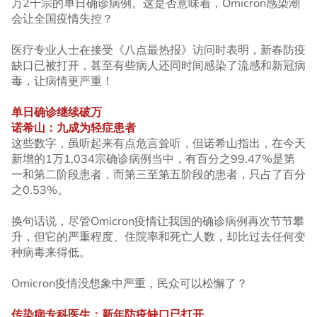
万2千宗的单日确诊病例。这是否意味着，Omicron感染潮
会让全国疫情失控？
医疗专业人士在接受《八点最热报》访问时表明，新春防疫
缺口已被打开，甚至有些病人还同时间感染了流感和新冠病
毒，让病情更严重！
单日确诊继续破万
诺希山：九成为轻症患者
这些数字，虽听起来有点危言耸听，但诺希山指出，在今天
新增的1万1,034宗确诊病例当中，有百分之99.47%是第
一和第二阶段患者，而第三至第五阶段的患者，只占了百分
之0.53%。
换句话说，尽管Omicron疫情让我国的确诊病例再次节节攀
升，但它的严重程度、住院率和死亡人数，却比过去任何变
种病毒来得低。
Omicron疫情没想象中严重，民众可以松懈了？
传染病专科医生：新年防疫缺口已打开