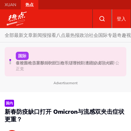
Skip to main content
XUAN
热点
登入
全部
最新文章
新闻报报看
八点最热报
政治
社会
国际
专题
奇趣
视
政治
政治
国际
促努鲁依莎辞职后勿重返政坛 罗诗雅：给他人机会领导公
炮轰哈迪不了解章程 阿兹敏：国盟无“自动退盟”规定
泰校园枪击案酿8师生亡 枪手疑遭长期遭霸凌成导火索
正党
Advertisement
国内
新春防疫缺口打开 Omicron与流感双夹击症状
更重？