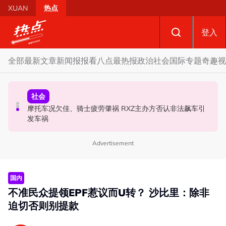
Skip to main content
XUAN
热点
登入
全部
最新文章
新闻报报看
八点最热报
政治
社会
国际
专题
奇趣
视
财经
社会
政治
SST成华商远离希盟因素？ 阿末马斯兰：华裔商家更倾向
摩托车况欠佳、骑士疲劳肇祸 RXZ主办方否认非法飙车引
柔森州选合作奏效 阿末马斯兰吁国阵国盟携手迎战甲州选
GST机制
发车祸
Advertisement
国内
不准民众提领EPF惹议而U转？ 沙比里：除非
迫切否则别提款