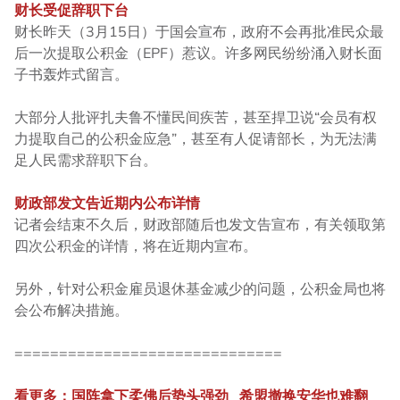
财长受促辞职下台
财长昨天（3月15日）于国会宣布，政府不会再批准民众最
后一次提取公积金（EPF）惹议。许多网民纷纷涌入财长面
子书轰炸式留言。
大部分人批评扎夫鲁不懂民间疾苦，甚至捍卫说“会员有权
力提取自己的公积金应急”，甚至有人促请部长，为无法满
足人民需求辞职下台。
财政部发文告近期内公布详情
记者会结束不久后，财政部随后也发文告宣布，有关领取第
四次公积金的详情，将在近期内宣布。
另外，针对公积金雇员退休基金减少的问题，公积金局也将
会公布解决措施。
==========​==========​==========
看更多：
国阵拿下柔佛后势头强劲
希盟撤换安华也难翻