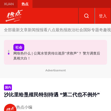
Skip to main content
XUAN
热点
登入
全部
最新文章
新闻报报看
八点最热报
政治
社会
国际
专题
奇趣
视
政治
政治
社会
自上周起不能访问MyKHAS系统 罗诗雅：影响安邦居民各
忧砂拉越17新增议席无法赶上砂选举 阿都卡林：选委会早
网络热什么 | 公寓水管房传出诡异“求救声”？ 警方调查后
类援助发放
该启动选区重划事宜
真相大白！
Advertisement
国内
沙比里给垦殖民特别待遇 “第二代也不例外”
热点小编