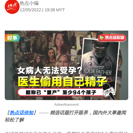
热点小编
12/05/2022 | 19:38 MYT
Advertisement
【
热
点
话
你知
】
——
精
选话题
打
开
眼界，国
内
外大事趣
闻
轻
松了解