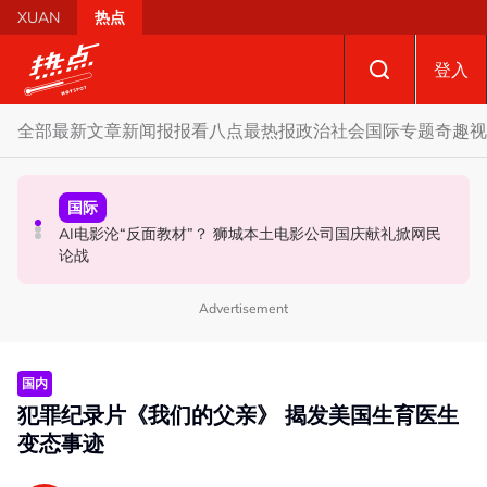
Skip to main content
XUAN
热点
登入
全部
最新文章
新闻报报看
八点最热报
政治
社会
国际
专题
奇趣
视
政治
政治
国际
要求安华解释为何冻结MyKHAS权限 5蓝眼议员: 改革不是
AI电影沦“反面教材”？ 狮城本土电影公司国庆献礼掀网民
驳斥全国大选提前举行 法米：各成员党承诺挺政府至届满
把人民拨款政治化
论战
Advertisement
国内
犯罪纪录片《我们的父亲》 揭发美国生育医生
变态事迹