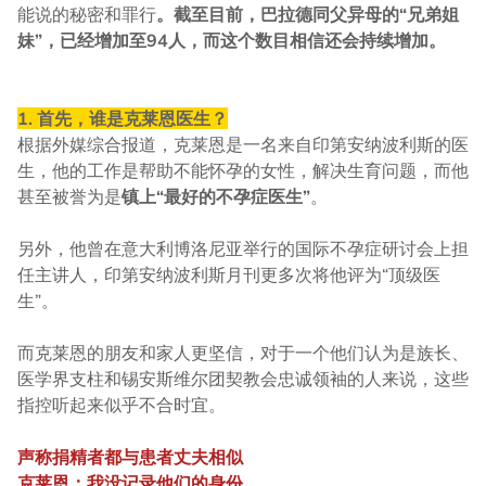
能说的秘密和罪行
。截至目前，巴拉德同父异母的“兄弟姐
妹”，已经增加至94人，而这个数目相信还会持续增加。
1. 首先，谁是克莱恩医生？
根据外媒综合报道，克莱恩是一名来自印第安纳波利斯的医
生，他的工作是帮助不能怀孕的女性，解决生育问题，而他
甚至被誉为是
镇上“最好的不孕症医生”
。
另外，他曾在意大利博洛尼亚举行的国际不孕症研讨会上担
任主讲人，印第安纳波利斯月刊更多次将他评为“顶级医
生”。
而克莱恩的朋友和家人更坚信，对于一个他们认为是族长、
医学界支柱和锡安斯维尔团契教会忠诚领袖的人来说，这些
指控听起来似乎不合时宜。
声称捐精者都与患者丈夫相似
克莱恩：我没记录他们的身份