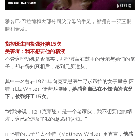
雅各巴·巴拉德和大部分同父异母的手足，都拥有一双蓝眼
睛和金发。
指控医生间接强奸她
15次
受害者：我不想要他的精液
不管这些动机是否属实，那些被蒙在鼓里的母亲与她们的孩
子，却在得知真相后，感到无所适从。
其中一名曾在1971年向克莱恩医生寻求帮忙的女子里兹·怀
特（Liz White）便告诉律师，
她感觉自己在不知情的情况
下，被强奸了15次。
“对我来说，他（克莱恩）是一个老家伙，我不想要他的精
液，这已经违反了我的意愿和认知。”
而怀特的儿子马太·怀特（Matthew White）更直言，
他感