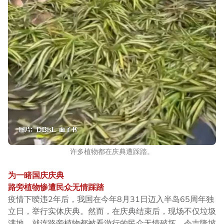
许多植物都在庆典遭踩踏。
为一睹国庆庆典
路旁植物惨遭民众无情踩踏
疫情下暌违2年后，我国在今年8月31日迈入半岛65周年独
立日，举行实体庆典。然而，在庆典结束后，现场不仅垃圾
满地，就连路旁植物都被看游行的民众无情破坏，令吉隆坡