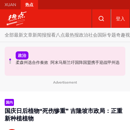
Skip to main content
XUAN
热点
登入
全部
最新文章
新闻报报看
八点最热报
政治
社会
国际
专题
奇趣
视
财经
社会
政治
SST成华商远离希盟因素？ 阿末马斯兰：华裔商家更倾向
摩托车况欠佳、骑士疲劳肇祸 RXZ主办方否认非法飙车引
柔森州选合作奏效 阿末马斯兰吁国阵国盟携手迎战甲州选
GST机制
发车祸
Advertisement
国内
国庆日后植物“死伤惨重” 吉隆坡市政局：正重
新种植植物