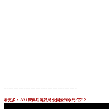
==============================
看更多：
831庆典后留残局 爱国爱到杀死“它”？