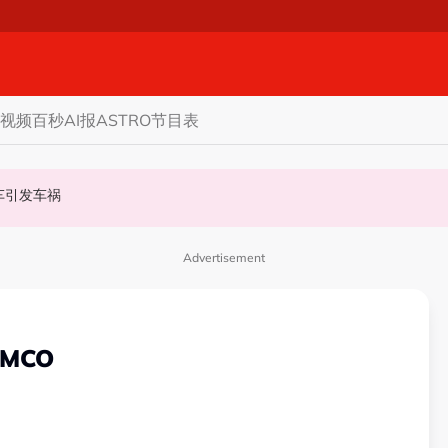
视频
百秒AI报
ASTRO节目表
甲州选
商家更倾向GST机制
认非法飙车引发车祸
Advertisement
MCO