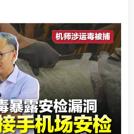
“你在上面还是下面？”，而水管内的咽呜声似乎都在对他们