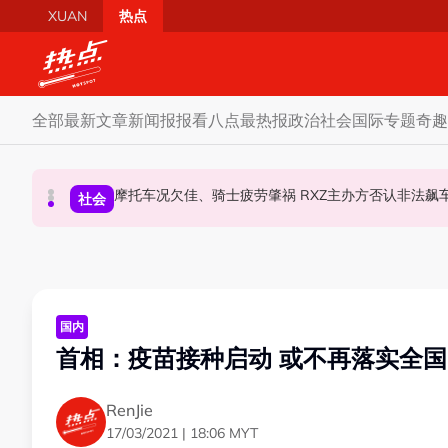
Skip to main content
XUAN
热点
全部
最新文章
新闻报报看
八点最热报
政治
社会
国际
专题
奇趣
柔森州选合作奏效 阿末马斯兰吁国阵国盟携手迎战
SST成华商远离希盟因素？ 阿末马斯兰：华裔
摩托车况欠佳、骑士疲劳肇祸 RXZ主办方否
财经
社会
政治
国内
首相：疫苗接种启动 或不再落实全国
RenJie
17/03/2021 | 18:06 MYT