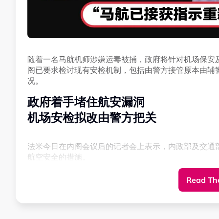
随着一名马航机师涉嫌运毒被捕，政府将针对机场保安
怪声影片引发“阴谋论”
阁已要求检讨现有安检机制，包括由警方接管原本由辅
况。
网民忧女子受困 反复听到“Help Me”
政府着手堵住航安漏洞
这起诡异事件在网络上传开后，迅速引发大批网民热议
机场安检拟改由警方把关
令人毛骨悚然的解读，增添了“阴谋论”的色彩。
法米今日在内阁会议后的记者会上表示，内政部及交通
许多极具警惕心的网民担忧，这是否涉及人口贩卖、抑
航空安全的措施。
频，会不会“人质”转移到其他地方？
Read The
其中，当局将检讨机场现行的安检措施，包括由大马皇
“听起来像女子在求救，像是嘴巴被塞贴了胶带一样。”
与此同时，边境管制与保护机构（AKPS）及警方也接
还有网民在反复戴耳机重听后分析，影片中可以隐约听到带