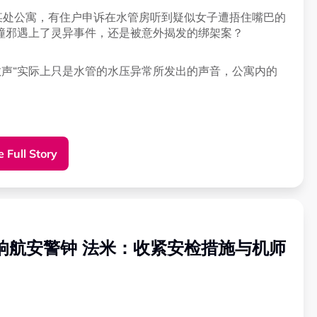
某处公寓，有住户申诉在水管房听到疑似女子遭捂住嘴巴的
撞邪遇上了灵异事件，还是被意外揭发的绑架案？
救声“实际上只是水管的水压异常所发出的声音，公寓内的
 Full Story
妮鲁扎瓦（Ai Niruzawa）的贴文指出，她当时正准备
出异常的怪声。
不料在他们凌晨返回时，水管房内的怪声变得越来越明
敲响航安警钟 法米：收紧安检措施与机师
听起来像是女子嘴巴被捂住后发出的求救信号。