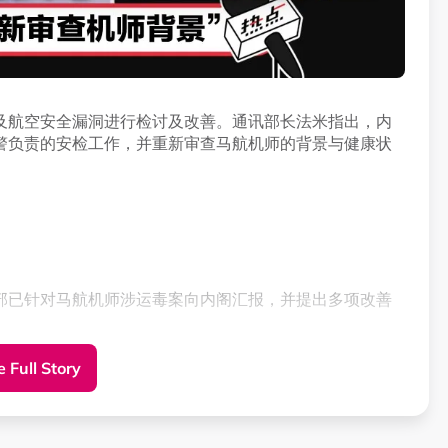
及航空安全漏洞进行检讨及改善。通讯部长法米指出，内
警负责的安检工作，并重新审查马航机师的背景与健康状
。不少网民变身成为侦探，对这股神秘的怪声给出了各种
部已针对马航机师涉运毒案向内阁汇报，并提出多项改善
或有人受困被绑架了？甚至害怕万一绑匪看到了这个视
 Full Story
家警察接管原先由辅警负责的安检工作。
获指示检讨现有程序，找出可能存在的漏洞并作出改善。
有哽咽声的“Help me”（救我），更笃定绝对不是水管