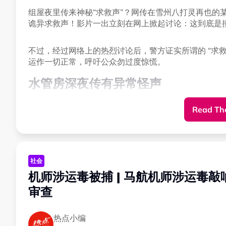
组屋夜里传来神秘“求救声”？网传在雪州八打灵再也的
诡异求救声！影片一出立刻在网上掀起讨论：这到底是
不过，经过网络上的热烈讨论后，警方证实所谓的 “求
运作一切正常，呼吁公众勿过度惊慌。
水管房深夜传有异常怪声
夫妻朝水管喊话 疑似有人回应？
Read The
这起“闹鬼”疑云发生在上周末的8月1日晚上，根据女事主艾
与丈夫出门用餐，在途经23楼的水管房时，听到里面传
社会
两人起初以为是水管发出的异响，因此没有多加留意。
机师涉运毒被捕 | 马航机师涉运毒
显。
审查
从视频中可以听到，水管房传出一阵阵沉闷的咽呜声，
热点小编