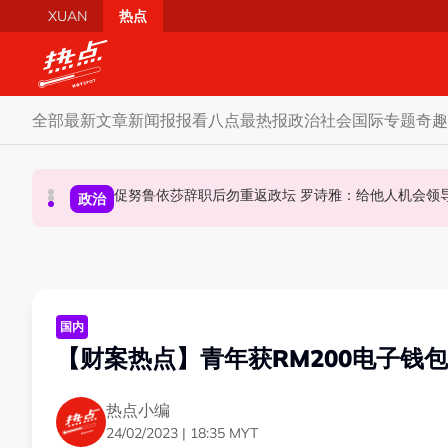
Skip to main content
XUAN
热点
全部
最新文章
新闻报报看
八点最热报
政治
社会
国际
专题
奇趣
炮轰哈迪不了解章程 阿兹敏：国盟无“自动退盟”规定
泰校园枪击案酿8师生亡 枪手疑遭长期遭霸凌成导火索
促努鲁依莎辞职后勿重返政坛 罗诗雅：给他人
政治
政治
国际
国内
【财案热点】青年获RM200电子钱包
热点小编
24/02/2023 | 18:35 MYT