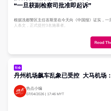
“一旦获副检察司批准即起诉”
根据冼都警区主任峇斯里在今天向《中国报》证实，一
人条文，正式提控3名施暴者。
“如果有进一步的提控指示，警方将对外公布更多详情。
Read The
在刑事法典第324条文（持武器伤人）下，一旦罪成最
在第427条文（蓄意破坏）下，则可被判坐牢1至5年或
社会
警方的调查结果显示，3名嫌犯年龄介于30至50岁，其
丹州机场飙车乱象已受控 大马机场
【新闻背景】
热点小编
甲洞肉骨茶店伤人案
07/04/2026 | 17:46 MYT
青年“对视”遭3醉汉围殴