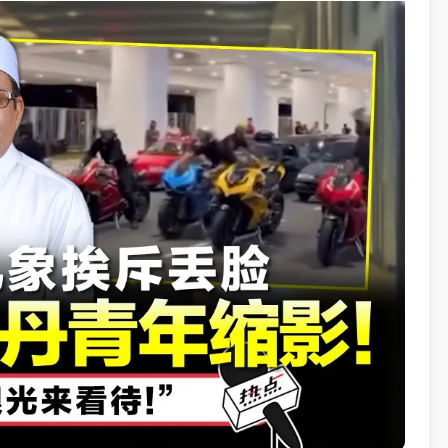
2点左右，地点在吉隆坡甲洞的某家著名肉骨茶店。一名
了数秒，竟招来一顿残暴横祸。
光，其中一名蓝衣男子突然起身冲向青年，随后另外两名
长达3分钟的疯狂围殴。
、猛力拉扯其头发阻止他逃走，甚至随手抓起桌上的茶
踉跄逃出店外。但对方依然穷追不舍，直到青年被打至面
方也于同日迅速逮捕3名嫌犯。
醉酒状态，因不满被青年注视而老羞成怒动武，3名嫌犯已