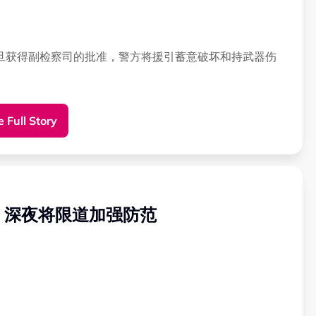
旦获得副检察司的批准，警方将援引蓄意破坏和持武器伤
”
 Full Story
高可被判处10年监禁、罚款或鞭刑，或其中两项兼施；而
罚款。
中2人有犯罪前科。
：深夜将限道加强防范