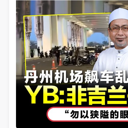
这一宗引起全网公愤的暴力事件，发生于5月7日的凌晨
长发青年正在店外用餐，疑似在抬头时与邻桌食客对视
根据店家的闭路电视画面显示，对方貌似不满青年的目
白衣及红衣同伴也加入战局，三人将青年推倒后展开了
三名施暴者的手段极其残忍嚣张，不仅对青年拳打脚踢
杯、塑料椅，以及装有滚烫热水的水壶砸向青年。
尽管受害青年已多次被打倒在地并开口求饶，甚至试图
部流血、店内一片狼藉才肯罢休。
林立迎证实双方互不相识
“青年头部重伤缝了4针”
受害青年在事发后的隔天（5月8日）前往警局报案，警
冼都警区主任峇斯里在随后指出，嫌犯在事发时正处于