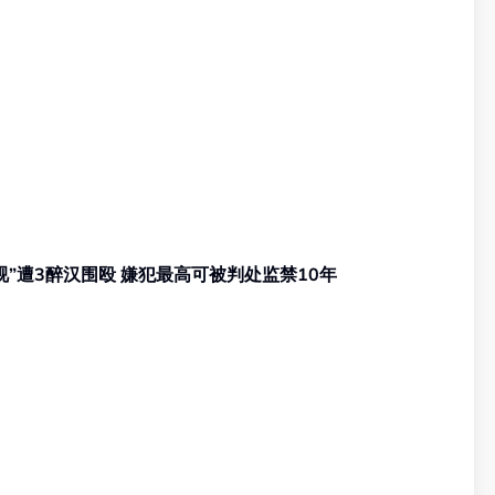
甲洞肉骨茶店伤人案 | 青年“对视”遭3醉汉围殴 嫌犯最高可被判处监禁10年