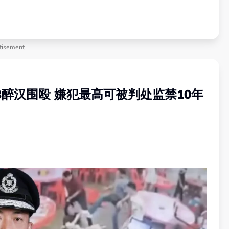
tisement
遭3醉汉围殴 嫌犯最高可被判处监禁10年