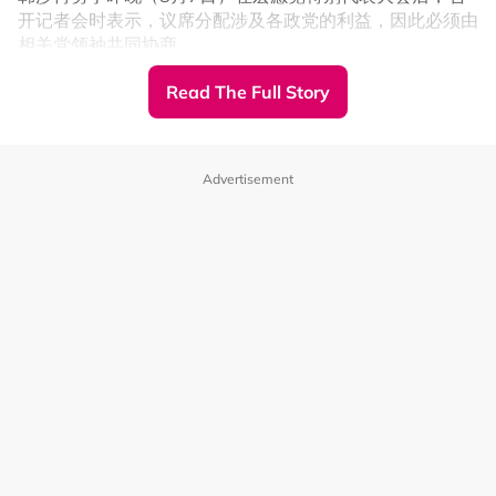
开记者会时表示，议席分配涉及各政党的利益，因此必须由
相关党领袖共同协商。
他指出，每个政党希望争取更多议席并不出奇，但合作大局
Read The Full Story
同样需要被纳入考量。
“如果我们真的想走在一起，就必须看到始于柔佛并延续至
森美兰的‘蓝潮’。若想维持这个浪潮，我们必须具备妥协的
Advertisement
精神。”
“我们要从大局出发，这不只是关乎马六甲，我们还必须考
虑其他州属的情况。只有这样，我们才可以持续达成合
作。”
事缘，国阵主席阿末扎希早前表示，马六甲首长兼国阵马六
甲主席阿都拉勿夫已经向他表明，国阵有意捍卫目前在
马六
甲州所掌握的21个州议席
，不会让路他党。
马六甲州议会共有28个州席，若国阵坚持捍卫现有21席，
意味着国盟及其他盟友可争取的议席仅剩7席，分配空间相
对有限。