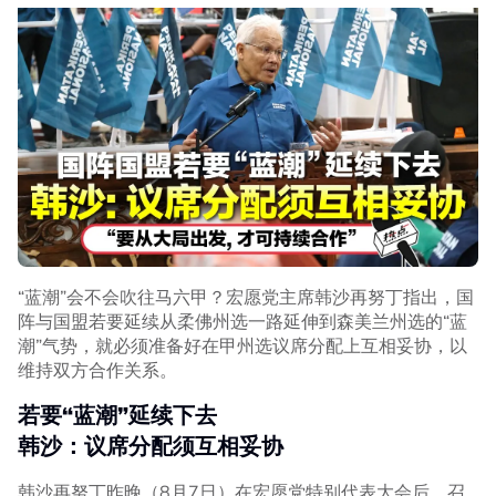
力。”
他表示，行动党并没有发出退出团结政府的声明，呼吁各界
不要进行预判。
“我们不像某些政党，说某政党自己退出联盟，我们的态度
不是那样的。”
虽然没有点名究竟是什么政党，但相信是在暗指日前国盟闹
分家的伊党及土团党。伊党主席哈迪阿旺昨天（8月7日）
宣布，土团党“
自动退出国盟
”；而土团党总秘书
阿兹敏
后来
驳斥相关言论，指哈迪无权决定党的去留。
“蓝潮”会不会吹往马六甲？宏愿党主席韩沙再努丁指出，国
►《热点 Hotspot》正式开通WhatsApp频道！
阵与国盟若要延续从柔佛州选一路延伸到森美兰州选的“蓝
点击
此处链接
，现在就追踪我们的频道，让你不错过国内大
潮”气势，就必须准备好在甲州选议席分配上互相妥协，以
小事、网络热门话题、专题报道及时事评论。别忘记打开旁
维持双方合作关系。
边的小铃铛哦！
若要“蓝潮”延续下去
Related Topics
韩沙：议席分配须互相妥协
#法米
#团结政府
#行动党
#全国大选
韩沙再努丁昨晚（8月7日）在宏愿党特别代表大会后，召