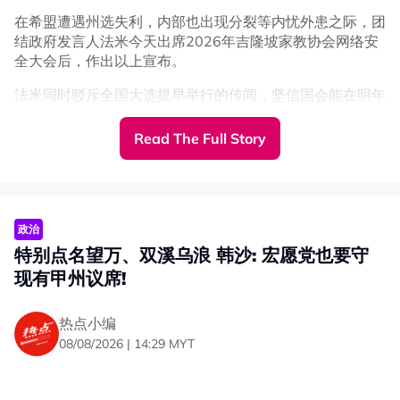
在希盟遭遇州选失利，内部也出现分裂等内忧外患之际，团
结政府发言人法米今天出席2026年吉隆坡家教协会网络安
全大会后，作出以上宣布。
法米同时驳斥全国大选提早举行的传闻，坚信国会能在明年
届满后才解散。
Read The Full Story
“我们预计大选将在明年年底（任期届满）举行。重点是团
结政府，我们已经听到团结政府成员党的承诺，他们会继续
支持政府直到任期结束。”
不评论火箭投票表决去留
政治
法米暗讽土团伊党闹分裂
特别点名望万、双溪乌浪 韩沙: 宏愿党也要守
现有甲州议席!
询及行动党将在下周日（8月16日）举行代表大会，针对是
否退出团结政府一事进行投票表决，法米对此表示不予置
热点小编
评，但尊重该党的决定。
08/08/2026 | 14:29 MYT
“那是他们的权利，我不能抢先他们做出任何决定。”
“但是我们看到希盟及团结政府的盟友，致力改善现状的努