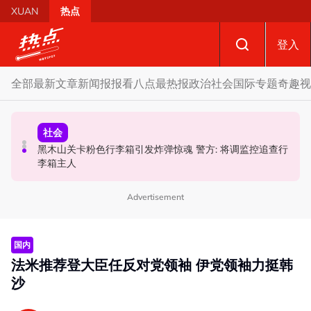
Skip to main content
XUAN
热点
登入
全部
最新文章
新闻报报看
八点最热报
政治
社会
国际
专题
奇趣
视
政治
社会
政治
特别点名望万、双溪乌浪 韩沙: 宏愿党也要守现有甲州议
黑木山关卡粉色行李箱引发炸弹惊魂 警方: 将调监控追查行
驳斥全国大选提前举行 法米：各成员党承诺挺政府至届满
席!
李箱主人
Advertisement
国内
法米推荐登大臣任反对党领袖 伊党领袖力挺韩
沙