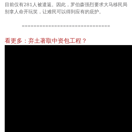
目前仅有281人被遣返。因此，罗伯森强烈要求大马移民局
别拿人命开玩笑，让难民可以得到应有的庇护。
==========​==========​==========​
看更多：弃土著取中资包工程？