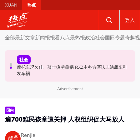
Skip to main content
XUAN
热点
登入
全部
最新文章
新闻报报看
八点最热报
政治
社会
国际
专题
奇趣
视
财经
社会
政治
SST成华商远离希盟因素？ 阿末马斯兰：华裔商家更倾向
摩托车况欠佳、骑士疲劳肇祸 RXZ主办方否认非法飙车引
柔森州选合作奏效 阿末马斯兰吁国阵国盟携手迎战甲州选
GST机制
发车祸
Advertisement
国内
逾700难民孩童遭关押 人权组织促大马放人
RenJie