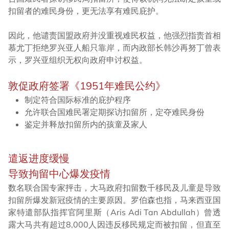
扣留者的难民身份，更无法享有难民庇护。
因此，他谴责国盟政府并没重视难民权益，他强烈指责首相
慕尤丁拒绝罗兴亚人船只靠岸，而内政部长韩沙再努丁曾表
示，罗兴亚组织无权向政府申讨权益。
敦促政府签署《1951年难民公约》
制定符合国际标准的庇护程序
允许联合国难民署定期探访扣留所，定夺难民身份
鉴定并释放扣留所内的孩童及家人
遣返进度缓慢
导致拘留中心爆发疫情
数名联合国专家抨击，大马政府扣留数千移民及儿童是导致
扣留所爆发新冠疫情的主要原因。罗伯森也指，马来西亚国
家特遣部队指挥官阿里斯（Aris Adi Tan Abdullah）曾透
露大马共有超过8,000人因违反移民规定而被扣留，但直至