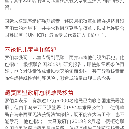
童，其中326名的缅甸儿童在没有父母或监护人的陪同被拘
留。
国际人权观察组织强烈谴责，移民局把孩童扣留在拥挤且没
有消毒的环境下，并要求政府立刻释放孩童，以及允许联合
国难民署（UNHCR）最高专员代表进入扣留中心。
不该把儿童当扣留犯
罗伯森强调，儿童应得到照顾，而并非将他们视为罪犯。他
也指出，根据联合国2019年研究报告，即使扣留所条件再
好，也会对孩童造成难以抹灭的负面影响，甚至导致孩童面
临性虐待或性剥削等风险，恐造成孩童出现自杀念头。
谴责国盟政府忽视难民权益
罗伯森表示，有超过17万5,000名难民已向联合国难民署注
册，但由于马来西亚没签署《1951年难民公约》，使得难
民在马来西亚无法获得法律保护，既不能在大马工作，也不
能学习。他也指出，大马政府自2019年8月起，便拒绝联
合国难民署探访移民局扣留所，使得该机构无法断定孩童或