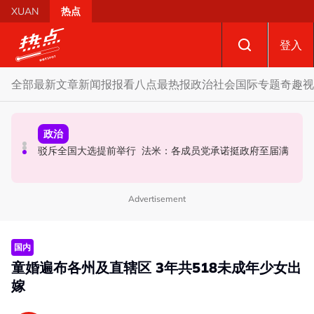
Skip to main content
XUAN
热点
登入
全部
最新文章
新闻报报看
八点最热报
政治
社会
国际
专题
奇趣
视
政治
政治
国际
要求安华解释为何冻结MyKHAS权限 5蓝眼议员: 改革不是
AI电影沦“反面教材”？ 狮城本土电影公司国庆献礼掀网民
驳斥全国大选提前举行 法米：各成员党承诺挺政府至届满
把人民拨款政治化
论战
Advertisement
国内
童婚遍布各州及直辖区 3年共518未成年少女出
嫁