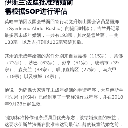
伊斯兰法庭批准结婚前
需根据SOP
进行评估
莫哈末纳因以国会书面回答行动党升旗山国会议员瑟丽娜
（Syerleena Abdul Rashid）的提问时指出，吉兰丹记录
最多宗未成年婚姻，一共有193宗，其次是雪兰莪，一共
133宗，以及吉打则以125宗紧随其后。
其余的未成年婚姻的案件分别来自登嘉楼（115宗）、柔佛
（73宗）、沙巴（63宗）、彭亨（51宗）、玻璃市（39
宗）、森美兰（38宗）、联邦直辖区（27宗）、马六甲
（19宗）以及槟城（4宗）。
他说，为确保大家遵守未成年婚姻的申请程序，大马伊斯兰
司法局（JKSM）已经制定了一套标准作业程序，并在2018
年9月28日起生效。
“这项标准操作程序强调且优先考虑，欲结婚孩童的权益，
这要求伊斯兰法庭在批准未达到最低年龄的孩童结婚之前，