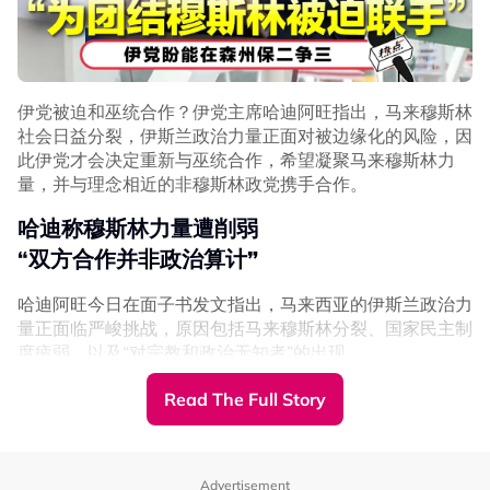
大。
此外，皇家调查委员会还发现，朝圣基金局采用了可变现资
产价值估算方式，导致资产估值偏高，并且未能充分反映某
些投资的减值损失。
伊党被迫和巫统合作？伊党主席哈迪阿旺指出，马来穆斯林
打肿脸皮充胖子？
社会日益分裂，伊斯兰政治力量正面对被边缘化的风险，因
此伊党才会决定重新与巫统合作，希望凝聚马来穆斯林力
高额派息加剧危机
量，并与理念相近的非穆斯林政党携手合作。
报告指出，尽管朝圣基金局财务状况日益恶化，但2014年
哈迪称穆斯林力量遭削弱
至2017年期间，仍持续派发超出财务承受能力的高额利
“
双方合作并非政治算计”
息。
相关举动不但导致该局储备金逐渐耗尽，也令管理层承受越
哈迪阿旺今日在面子书发文指出，马来西亚的伊斯兰政治力
来越大的压力，必须创造更高投资回酬。
量正面临严峻挑战，原因包括马来穆斯林分裂、国家民主制
度疲弱，以及“对宗教和政治无知者”的出现。
“高回酬吸引了更多储户存入资金，形成持续高派息的预
期，进一步增加朝圣基金局的财务负担，并迫使管理层作出
他声称，行动党的“极端世俗化”政策，以及公正党和诚信党
Read The Full Story
更多高风险投资决定。”
所奉行的自由派伊斯兰理念，使部分非穆斯林群体更加大胆
挑战伊斯兰及马来统治者的特殊地位。
报告认为，高额派息、公司治理缺陷及会计处理错误，严重
削弱朝圣基金局的长期财务可持续性。
“在这种情况下，有必要团结马来人，并与‘非极端’的非马来
Advertisement