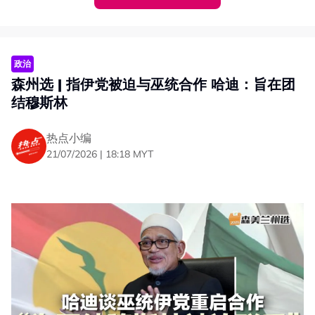
而皇委会的调查报告指出，政治干预、管理失当、高额派息
及账目处理失当，是导致朝圣基金局陷入财务困境的主要原
因。
政治
伪造账面盈利34亿
森州选 | 指伊党被迫与巫统合作 哈迪：旨在团
报告：实则亏损14亿
结穆斯林
皇家调查委员会认同普华永道（PwC）的独立审计结果，
热点小编
指朝圣基金局自2014年以来一直处于“资产低于负债”的状
21/07/2026 | 18:18 MYT
态。
报告指出，朝圣基金局2017财政年度账目存在重大落差。
若按照《马来西亚财务报告准则》（MFRS）重新计算，该
局当年非但没有账面上显示的34亿令吉盈利，反而应录得
14亿令吉净亏损。
委员会指出，朝圣基金局不但采用了不一致的资产减值政
策，还未充分确认子公司、联营公司及固定收益工具投资的
减值损失，导致朝圣基金局资产和负债之间的缺口不断扩