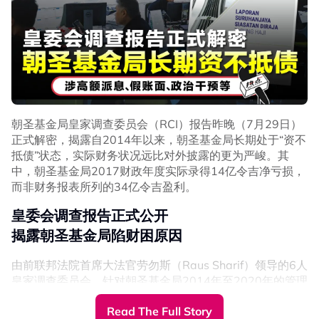
朝圣基金局皇家调查委员会（RCI）报告昨晚（7月29日）
正式解密，揭露自2014年以来，朝圣基金局长期处于“资不
抵债”状态，实际财务状况远比对外披露的更为严峻。其
中，朝圣基金局2017财政年度实际录得14亿令吉净亏损，
而非财务报表所列的34亿令吉盈利。
皇委会调查报告正式公开
揭露朝圣基金局陷财困原因
由前联邦法院首席大法官劳勿斯（Raus Sharif）领导的6人
皇家调查委员会，针对朝圣基金局2014年至2020年的管理
及营运展开调查，范围涵盖财务管理、公司治理及投资决
Read The Full Story
策，并提出多项改革建议。