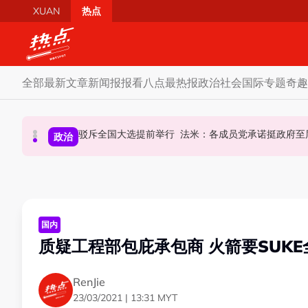
Skip to main content
XUAN
热点
全部
最新文章
新闻报报看
八点最热报
政治
社会
国际
专题
奇趣
AI电影沦“反面教材”？ 狮城本土电影公司国庆献
驳斥全国大选提前举行 法米：各成员党承诺挺政府
要求安华解释为何冻结MyKHAS
政治
政治
国际
国内
质疑工程部包庇承包商 火箭要SUK
RenJie
23/03/2021 | 13:31 MYT