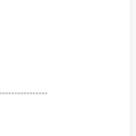
================