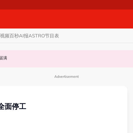
视频
百秒AI报
ASTRO节目表
礼掀网民论战
至届满
权限 5蓝眼议员: 改革不是把人民拨款政治化
Advertisement
E全面停工