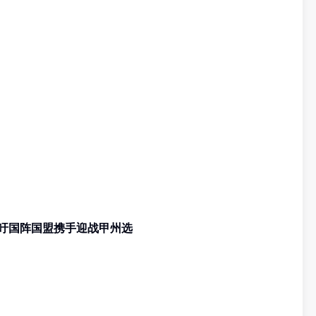
 阿末马斯兰吁国阵国盟携手迎战甲州选