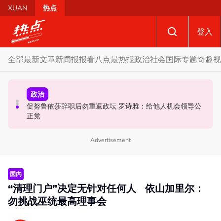
Skip to main content
XUAN
热点
登入
全部
最新文章
新闻报报看
八点最热报
政治
社会
国际
专题
奇趣
视
政治
政治
国际
促努鲁依莎辞职后勿重返政坛 罗诗雅：给他人机会领导公
炮轰哈迪不了解章程 阿兹敏：国盟无“自动退盟”规定
泰校园枪击案酿8师生亡 枪手疑遭长期遭霸凌成导火索
正党
Advertisement
国内
“清理门户”决定无针对任何人 依山加里尔：
勿挑战巫统最高理事会