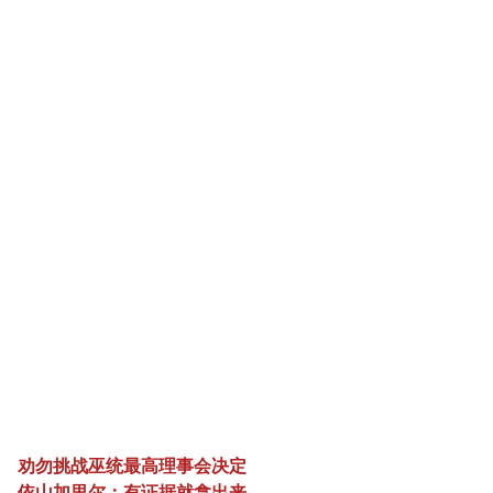
劝勿挑战巫统最高理事会决定
依山加里尔：有证据就拿出来