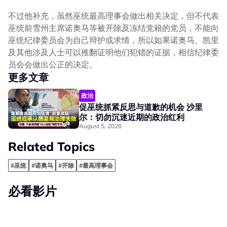
不过他补充，虽然巫统最高理事会做出相关决定，但不代表
巫统前雪州主席诺奥马等被开除及冻结党籍的党员，不能向
巫统纪律委员会为自己辩护或求情，所以如果诺奥马、凯里
及其他涉及人士可以推翻证明他们犯错的证据，相信纪律委
员会会做出公正的决定。
更多文章
政治
促巫统抓紧反思与道歉的机会 沙里
尔：切勿沉迷近期的政治红利
August 5, 2026
Related Topics
#巫统
#诺奥马
#开除
#最高理事会
必看影片