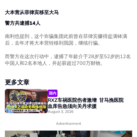
大本营从菲律宾移至大马
警方共逮捕14人
南利也提到，这个诈骗集团此前曾在菲律宾赚得盆满钵满
后，去年才将大本营转移到我国，继续行骗。
而警方在这次行动中，逮捕了年龄介于28岁至52岁的12名
中国人和2名本地人，并起获超过700万财物。
更多文章
国内
RXZ车祸医院伤者激增 甘马挽医院
血库告急须向关丹求援
August 3, 2026
Advertisement