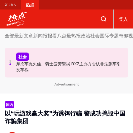
Skip to main content
XUAN
热点
登入
全部
最新文章
新闻报报看
八点最热报
政治
社会
国际
专题
奇趣
视
财经
社会
政治
SST成华商远离希盟因素？ 阿末马斯兰：华裔商家更倾向
摩托车况欠佳、骑士疲劳肇祸 RXZ主办方否认非法飙车引
柔森州选合作奏效 阿末马斯兰吁国阵国盟携手迎战甲州选
GST机制
发车祸
Advertisement
国内
以“玩游戏赢大奖”为诱饵行骗 警成功捣毁中国
诈骗集团