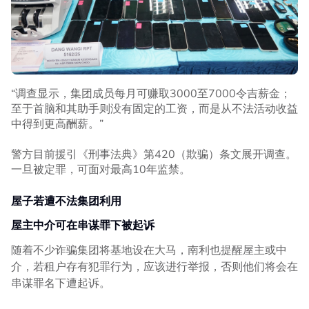
“调查显示，集团成员每月可赚取3000至7000令吉薪金；
至于首脑和其助手则没有固定的工资，而是从不法活动收益
中得到更高酬薪。”
警方目前援引《刑事法典》第420（欺骗）条文展开调查。
一旦被定罪，可面对最高10年监禁。
屋子若遭不法集团利用
屋主中介可在串谋罪下被起诉
随着不少诈骗集团将基地设在大马，南利也提醒屋主或中
介，若租户存有犯罪行为，应该进行举报，否则他们将会在
串谋罪名下遭起诉。