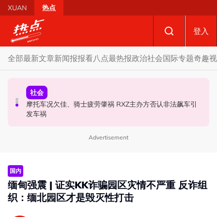
Skip to main content
XUAN
热点
登入
全部
最新文章
新闻报报看
八点最热报
政治
社会
国际
专题
奇趣
视
财经
社会
政治
SST成华商远离希盟因素？ 阿末马斯兰：华裔商家更倾向
摩托车况欠佳、骑士疲劳肇祸 RXZ主办方否认非法飙车引
柔森州选合作奏效 阿末马斯兰吁国阵国盟携手迎战甲州选
GST机制
发车祸
Advertisement
国内
缅甸强震 | 证实KK诈骗园区灾情不严重 反诈组
织：缅北园区才是毁灭性打击