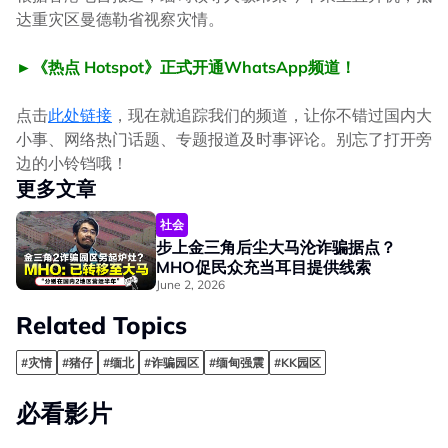
达重灾区曼德勒省视察灾情。
►《热点 Hotspot》正式开通WhatsApp频道！
点击
此处链接
，现在就追踪我们的频道，让你不错过国内大
小事、网络热门话题、专题报道及时事评论。别忘了打开旁
边的小铃铛哦！
更多文章
社会
步上金三角后尘大马沦诈骗据点？
MHO促民众充当耳目提供线索
June 2, 2026
Related Topics
#灾情
#猪仔
#缅北
#诈骗园区
#缅甸强震
#KK园区
必看影片