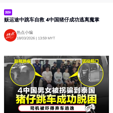
他表示，大马国际人道组织会将相关情报提供给警方等单
位，以便采取行动。
国际
“大马沦为诈骗据点”
贩运途中跳车自救 4中国猪仔成功逃离魔掌
MHO：令人感到遗憾
热点小编
希山慕丁也坦言，大马过去长期协助营救受困于缅甸及柬埔
18/03/2026 | 13:59 MYT
寨诈骗园区的受害者，如今却传出诈骗集团将大马视为新据
点，令人感到遗憾。
“最令人蒙羞的是，在我们过去长时间努力营救受困于缅甸
和柬埔寨诈骗园区受害者之后，如今马来西亚竟然反过来被
当成诈骗集团的新据点。”
“与其等到外国机构或国际组织揭发此事，进一步损害国家
声誉，不如由我们自己率先揭露问题。”
另一方面，希山慕丁呼吁民众协助充当耳目，一旦发现或掌
握诈骗集团活动基地，可以联系大马国际人道组织协助搜集
情报与线索，再交予警方采取行动。