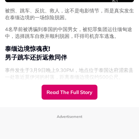
被拐、跳车、反抗、救人，这不是电影情节，而是真实发生
在泰缅边境的一场惊险脱困。
4名早前被诱骗到泰国的中国男女，被犯罪集团运往缅甸途
中，选择跳车自救并顺利脱困，吓得司机弃车逃逸。
泰缅边境惊魂夜!
男子跳车还折返救同伴
事件发生于3月9日晚上9.30PM，地点位于泰国达府湄索县
一处靠近莫伊河的村落，距离泰缅边境仅约500公尺。
监控画面显示，事发当时，一辆白色皮卡车正在高速行驶。
Read The Full Story
坐在副驾驶座的一名男子突然打开车门后，纵身一跃，果断
泰国等国家打击诈骗力度加强
跳车。
胡杰良：猪仔营救程序变慢
Advertisement
这名男子落地后，迅速冲向后车门，试图救出同伴。
与此同时，该组织公关主任胡杰良也表示，基于打击诈骗力
司机见状，猛然加速企图阻止男子救人，但男子不顾危险，
度加强，泰国及起周边国家也开始收紧政策，导致营救“猪
再次跳上行驶中的车辆，并成功拉开车门，让后座另外3人