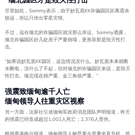
尽管如此，Sammy表示，由于妙瓦底KK诈骗园区距离震央
较远，所以只传出零星灾情。
不过，远在缅北的诈骗园区就没那么幸运。Sammy透露，
缅北诈骗园区好几处房子严重倒塌，更形容那是毁灭性打
击。
“如果说妙瓦底KK园区，这边情况没什么。妙瓦底本来就断
水断电，没什么了不起，但对缅北的诈骗园区来说，是毁灭
性打击。缅北现在很严重、金三角很严重。”
强震致缅甸逾千人亡
缅甸领导人往重灾区视察
另一方面，法新社引述缅甸军政府消息团队声明报道，昨天
的强震已经造成超过1,002人死亡；2,376人受伤。
根据香港电台报道，缅甸领导人敏昂莱今早乘坐直升机，抵