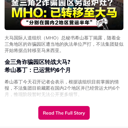
大马国际人道组织（MHO）总秘书希山慕丁揭露，随着金
三角地区的诈骗园区遭当地的执法单位严打，不法集团疑似
开始将据点转移至马来西亚。
金三角诈骗园区转战大马?
希山慕丁：已运营约6个月
希山慕丁今天召开记者会表示，根据该组织目前掌握的情
报，不法集团目前藏匿在国内2个地区并已经营运大约6个
月，惟现阶段暂时无法公开更多细节。
“由于美国联邦调查局（FBI）的介入，加上缅甸、柬埔寨等
地也开始加强打击力度，我们得到的消息是，他们已经开始
Read The Full Story
迁来大马，以躲避当局的追捕。”