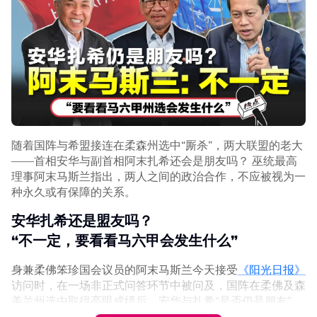
黄进发也认为，国阵与国盟主打的“马来人大团结”（Malay
unity），对槟州马来选民仍具一定吸引力，因为马来选民
普遍更容易受到族群及宗教议题影响。
单靠经济牌已不足够
学者促槟希盟聚焦民生课题
马来西亚理科大学政治学者阿兹米尔（Azmil Tayeb）则认
为，希盟已不能再单靠经济发展成绩作为竞选策略，尤其当
随着国阵与希盟接连在柔森州选中“厮杀”，两大联盟的老大
发展成果未能平均惠及各个地区时，这种论述更难引起选民
——首相安华与副首相阿末扎希还会是朋友吗？ 巫统最高
共鸣。
理事阿末马斯兰指出，两人之间的政治合作，不应被视为一
种永久或有保障的关系。
他说明，一些地区快速发展，另一些地区却进展缓慢，导致
贫富差距进一步扩大，也削弱经济成绩带来的政治效应。
安华扎希还是盟友吗？
“不一定，要看看马六甲会发生什么”
阿兹米尔指出，森美兰州选结果已反映，前朝政府的经济表
现并未影响马来选民的投票取向，更让希盟最终失去州政
身兼柔佛笨珍国会议员的阿末马斯兰今天接受
《阳光日报》
权。
访问时，在一场非正式问答环节中被问及，国阵在柔佛及森
美兰州选中取得亮眼成绩后，安华与扎希“是否仍是朋友”
“希盟现在必须巩固并重新激励支持者，提高投票率。我们
时，阿末马斯兰表示，两人不一定还是朋友。