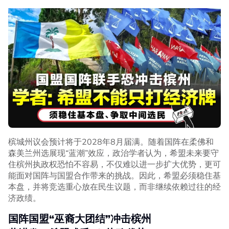
槟城州议会预计将于2028年8月届满。随着国阵在柔佛和
森美兰州选展现“蓝潮”效应，政治学者认为，希盟未来要守
住槟州执政权恐怕不容易，不仅难以进一步扩大优势，更可
能面对国阵与国盟合作带来的挑战。因此，希盟必须稳住基
本盘，并将竞选重心放在民生议题，而非继续依赖过往的经
济政绩。
国阵国盟“巫裔大团结”冲击槟州