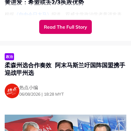
黄进发：希盟或丢2/3执政优势
根据
《自由今日大马》
报道，双威大学政治学者黄进发表
示，槟州希盟应做好失去部分议席的心理准备，尤其是在马
Read The Full Story
来选民占多数的州议席。
他举例，峇六拜（Bayan Lepas）及峇都茅（Batu
Maung）2席都有可能落入国阵—国盟阵营手中。其中，峇
六拜马来选民占63.6%，峇都茅则占53.1%。
政治
目前，这2个议席的州议员分别为诚信党州议员阿兹鲁马希
柔森州选合作奏效 阿末马斯兰吁国阵国盟携手
尔阿兹，及公正党州议员莫哈末阿都哈密。
迎战甲州选
黄进发指出，即使希盟失去上述2席，仍可保住州议会40席
中的25席，继续维持简单多数执政地位，但将失去三分之
热点小编
二优势。
06/08/2026 | 18:28 MYT
不过，他认为，若希盟不想流失更多议席，就必须争取更多
非马来选民，尤其华裔选民踊跃投票支持。
“如果核心支持者选择弃投，甚至转而支持国阵国盟，希盟
可能会失去更多议席。”