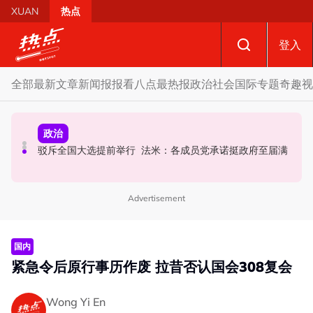
Skip to main content
XUAN
热点
登入
全部
最新文章
新闻报报看
八点最热报
政治
社会
国际
专题
奇趣
视
政治
政治
国际
要求安华解释为何冻结MyKHAS权限 5蓝眼议员: 改革不是
AI电影沦“反面教材”？ 狮城本土电影公司国庆献礼掀网民
驳斥全国大选提前举行 法米：各成员党承诺挺政府至届满
把人民拨款政治化
论战
Advertisement
国内
紧急令后原行事历作废 拉昔否认国会308复会
Wong Yi En