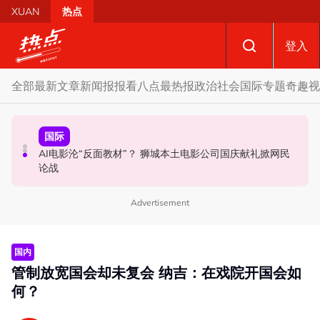
Skip to main content
XUAN
热点
登入
全部
最新文章
新闻报报看
八点最热报
政治
社会
国际
专题
奇趣
视
政治
国际
社会
AI电影沦“反面教材”？ 狮城本土电影公司国庆献礼掀网民
机师涉运毒被捕 | 内阁下令强化机场安全防线 内政部、交
若国盟国阵甲州选谈不拢 分析: 丹登议席分配恐更艰难
论战
通部须提全面建议
Advertisement
国内
管制放宽国会却未复会 纳吉：在戏院开国会如
何？