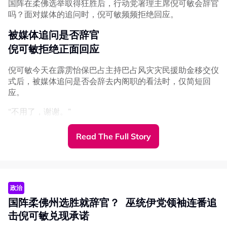
国阵在柔佛选举取得狂胜后，行动党署理主席倪可敏会辞官
吗？面对媒体的追问时，倪可敏频频拒绝回应。
被媒体追问是否辞官
倪可敏拒绝正面回应
倪可敏今天在霹雳怡保巴占主持巴占风灾灾民援助金移交仪
式后，被媒体追问是否会辞去内阁职的看法时，仅简短回
应。
“不用了，谢谢。”
他强调，现阶段应把焦点放在赈灾工作及人民福祉，而非其
Read The Full Story
他政治议题。
不过，当媒体再次追问有关柔佛州选即相关政治课题时，倪
可敏则坚决以英文回应“不”（No）。
政治
“我觉得够了，这样也不好，你们（媒体）有你们的工作，
国阵柔佛州选胜就辞官？ 巫统伊党领袖连番追
我也有我的职责，我们一起把焦点放在人民福祉，就这样，
谢谢！”
击倪可敏兑现承诺