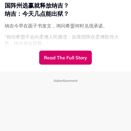
倪可敏促阅读完整专访
国阵州选赢就释放纳吉？
重申若纳吉获释愿辞职
纳吉：今天几点能出狱？
随后，也是房地部长的倪可敏在面子书发文告促请批评者，
纳吉今早在面子书发文，询问希盟何时兑现承诺。
完整阅读他在《东方日报》的专访内容，以搞清楚其辞职的
“相信希盟不会向柔佛人民撒谎：如果国阵在柔佛取得大
条件。
胜，纳吉就会获释。”
“针对有人施压要求我辞职一事，请先阅读我接受《东方日
“所以，纳吉今天能出狱吗？几点？”
报》专访时的完整声明。”
Read The Full Story
事缘，房地部长兼行动党署理主席倪可敏接受《东方日报》
他指出，他在该专访中所阐述的是，身为马来亚高庭执业律
专访时扬言，若巫统在州选大胜，因一马发展公司
师一贯坚持的立场，即必须捍卫国家司法体系的公正性。
（1MDB）丑闻入狱的纳吉无罪释放，他将第一个辞官，甚
Advertisement
“纳吉导致大马人民被迫承担高达514亿令吉的一马发展公
至不排除行动党会退出执政党。
司（1MDB）债务，若他在被判有罪的情况下依然获释，且
无需接受应有的惩罚，这意味着国家司法体系的公信力已被
典当，而《国家原则》所载明的“尊崇法治”原则也将不再受
到尊重。“
“一旦发生这种情况，为了捍卫挚爱国家司法体系的廉正，
我愿意辞去内阁部长的职务。此事无关个人恩怨，而是重大