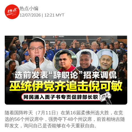
倪可敏今天到访巴占，主要是为了移交100万令吉的援助金
热点小编
予554户受风灾影响的灾民。
12/07/2026 | 12:21 MYT
随着国阵昨天（7月11日）在第16届柔佛州选大胜，在竞
倪可敏（右二）在活动上移交援助金予灾民。（截图自
选的56个州议席中，强势夺下48个州议席，前首相纳吉随
Astro AWANI）
即发文，询问自己是否能够在今天重获自由。