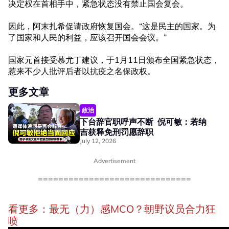
决定权在首相手中，紧急状态没有禁止国会复会。
因此，阿末扎希促请政府恢复国会。“这是民主的国家。为
了国家和人民的利益，应该召开国会会议。”
国家元首接受慕尤丁建议，于1月11日颁布全国紧急状态，
惹来不少人批评后者以抗疫之名保政权。
更多文章
政治
下台辞官职呼声不断 倪可敏：若纳
吉获释免刑罚愿辞职
July 12, 2026
Advertisement
==========​==========​==========
看更多：最无（力）感MCO？朝野议员合力狂
喷