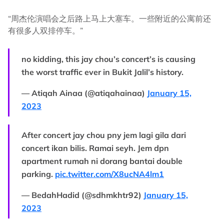
“周杰伦演唱会之后路上马上大塞车。一些附近的公寓前还
有很多人双排停车。”
no kidding, this jay chou’s concert’s is causing
the worst traffic ever in Bukit Jalil’s history.
— Atiqah Ainaa (@atiqahainaa)
January 15,
2023
After concert jay chou pny jem lagi gila dari
concert ikan bilis. Ramai seyh. Jem dpn
apartment rumah ni dorang bantai double
parking.
pic.twitter.com/X8ucNA4lm1
— BedahHadid (@sdhmkhtr92)
January 15,
2023