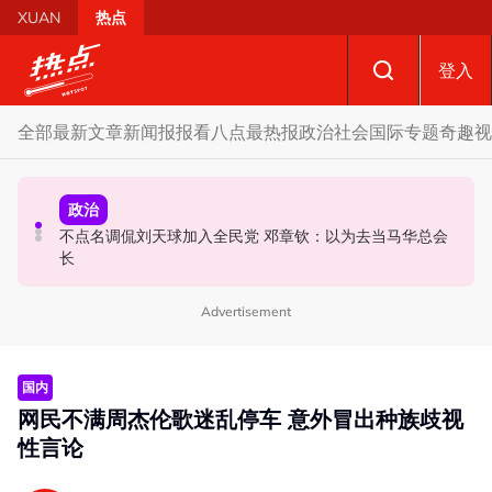
Skip to main content
XUAN
热点
登入
全部
最新文章
新闻报报看
八点最热报
政治
社会
国际
专题
奇趣
视
政治
社会
政治
马六甲州选 | 开放看待甲州选合作模式 国盟: 协商互换议席
国歌响起华人庙宇千人齐肃立 网友动容：这才是真正的马
不点名调侃刘天球加入全民党 邓章钦：以为去当马华总会
没问题
来西亚
长
Advertisement
国内
网民不满周杰伦歌迷乱停车 意外冒出种族歧视
性言论