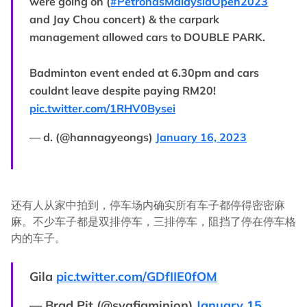
were going on (
#PetronasMalaysiaOpen2023
and Jay Chou concert) & the carpark
management allowed cars to DOUBLE PARK.
Badminton event ended at 6.30pm and cars
couldnt leave despite paying RM20!
pic.twitter.com/1RHV0Bysei
— d. (@hannagyeongs)
January 16, 2023
还有人从家中拍到，停车场内确实所有车子都停得密密麻
麻。不少车子都是双排停车，三排停车，阻挡了停在停车格
内的车子。
Gila
pic.twitter.com/GDfIIE0fOM
— Brad Pit (@syafiqminion)
January 15,