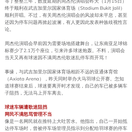
等了整整三年，数度延期的周杰伦演唱会昨天（1月15日）
终于顺利在武吉加里尔国家体育场（Stadium Bukit Jalil）
顺利开唱。不过，有关周杰伦演唱会的风波却未平息，甚至
还因为停车问题再掀起波澜，有人更因此发表种族歧视性言
论。
周杰伦演唱会早前因为需要场地搭建舞台，让东南亚足球锦
标赛少了2.1万个座位，引来许多球迷炮轰。不料，演唱会
当天又再有球迷因不满周杰伦歌迷乱停车而开骂！
事缘，与武吉加里尔国家体育场相距不远的亚通体育馆
（Axiata Arena），昨天同时举办大马羽球公开赛。怎知
道球赛结束后，球迷要离开时才发现，自己的车已被多辆车
子阻挡，无法马上开车离去。
球迷车辆遭歌迷阻挡
网民不满怒骂管理不当
像是一名网民就在推特上大吐苦水。他指出，自己一开始抵
达停车场时，曾被停车场管理员指示到分配给羽球赛的停车