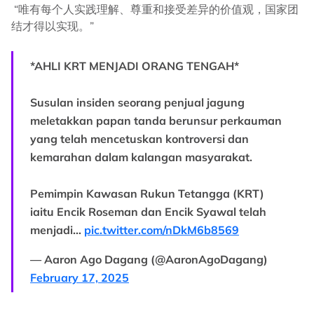
“唯有每个人实践理解、尊重和接受差异的价值观，国家团
结才得以实现。”
*AHLI KRT MENJADI ORANG TENGAH*
Susulan insiden seorang penjual jagung
meletakkan papan tanda berunsur perkauman
yang telah mencetuskan kontroversi dan
kemarahan dalam kalangan masyarakat.
Pemimpin Kawasan Rukun Tetangga (KRT)
iaitu Encik Roseman dan Encik Syawal telah
menjadi…
pic.twitter.com/nDkM6b8569
— Aaron Ago Dagang (@AaronAgoDagang)
February 17, 2025