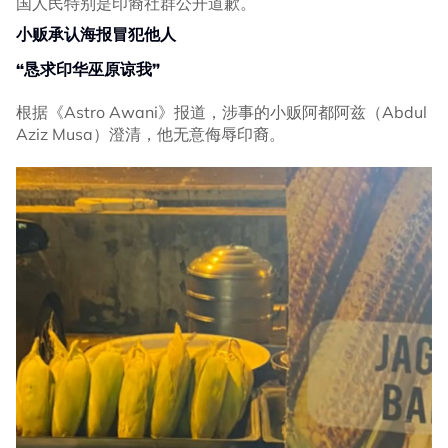
国人民特别是印裔社群公开道歉。
小贩承认海报冒犯他人
“恳求印华巫原谅我”
根据《Astro Awani》报道，涉事的小贩阿都阿兹（Abdul
Aziz Musa）澄清，他无意侮辱印裔。