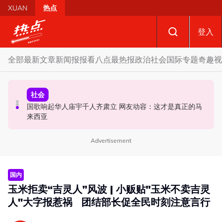
Skip to main content
XUAN
热点
登入
全部
最新文章
新闻报报看
八点最热报
政治
社会
国际
专题
奇趣
视
政治
社会
政治
马六甲州选 | 开放看待甲州选合作模式 国盟: 协商互换议席
国歌响起华人庙宇千人齐肃立 网友动容：这才是真正的马
不点名调侃刘天球加入全民党 邓章钦：以为去当马华总会
没问题
来西亚
长
Advertisement
国内
玉米拒卖“吉灵人”风波 | 小贩贴"玉米不卖吉灵
人"大字报惹祸 团结部长促全民时刻注意言行