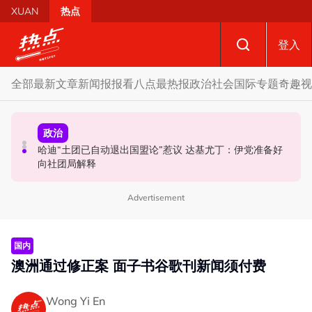
Skip to main content
XUAN
热点
登入
全部
最新文章
新闻报报看
八点最热报
政治
社会
国际
专题
奇趣
视
政治
政治
政治
促土团回应最高理事会成员是否“够数” 端依布拉欣：恐连
哈迪“土团已自动退出国盟论”惹议 达基尤丁：伊党准备好
非首名印裔出任森火箭主席 陆兆福：火箭不分肤色只看能
累国盟负法律责任
向社团局解释
力
Advertisement
国内
澳洲通过修正案 面子书谷歌刊新闻须付费
Wong Yi En