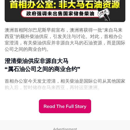
责任也更明确。我们相信，这将提升工作效率，也会让工作
本身更有成就感。”
META利润创新高
却拿员工“开刀”？
澳洲首相阿尔巴尼斯早前宣布，澳洲将获得一批“来自马来
西亚”的额外柴油供应，引发关注与讨论。对此，首相办公
值得注意的是，Meta刚交出创纪录季度业绩，单季收入达
室澄清，有关柴油供应并非源自大马的石油资源，而是国际
563亿美元，按年增长33%；纯利更暴增61%，达到268
公司之间的商业合约。
亿美元。
澄清柴油供应非源自大马
然而，在赚得盆满钵满之际，公司却向员工“开刀”，内部不
“属石油公司之间的商业合约”
满情绪迅速升温。
首相办公室今天发文澄清，相关柴油是国际公司从其他国家
有内部消息透露，Meta曾在员工电脑安装追踪软件，记录
购入后，暂时储存在马来西亚，再转运至澳洲。
滑鼠移动及点击行为，试图以此数据训练AI模型。
这批柴油是英国石油公司（BP）和维瓦能源（Viva
有关举动引发超过1,000名员工联署抗议，有人更在内部平
Energy） 之间的商业合同交易，因柴油储存在大马而被标
Read The Full Story
台张贴抗议海报，并以“房间里的大象”图片，讽刺高层对士
示为“来自大马”。
气暴跌视若无睹。
政府强调，大马政府与国油公司（Petronas）并未出售国
每天醒来先看邮件
家储备柴油。
Advertisement