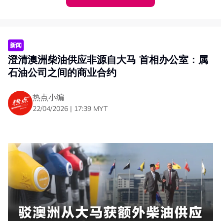
根据Meta内部备忘录，人力资源主管盖尔通知员工，公司
计划将另外7,000名员工调往AI相关新项目，同时进一步缩
减管理层职位。
据悉，为避免被裁员工回流，盖尔早前在另一份备忘录中透
新闻
露，Meta也关闭原本准备招聘的6,000个职缺，作为这波
澄清澳洲柴油供应非源自大马 首相办公室：属
人力重组的一环。
石油公司之间的商业合约
新加坡员工先中招
工程产品团队成重灾区
热点小编
22/04/2026 | 17:39 MYT
在这场Meta员工“大地震”中，新加坡员工首当其冲，当地
员工今天凌晨4时起陆续收到电邮通知；美国员工则预计将
在当地时间星期三收到通知。
报道引述知情人士指出，这轮裁员预计主要冲击工程及产品
团队。
盖尔在备忘录中表示，Meta已进入可通过更扁平组织结构
运作的阶段。
“这个结构由更小的项目组或协作小组组成，行动更迅速，