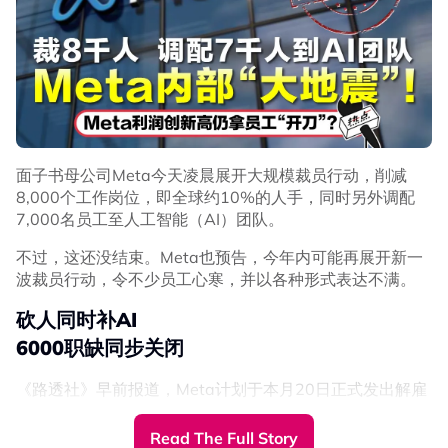
面子书母公司Meta今天凌晨展开大规模裁员行动，削减
8,000个工作岗位，即全球约10%的人手，同时另外调配
7,000名员工至人工智能（AI）团队。
不过，这还没结束。Meta也预告，今年内可能再展开新一
波裁员行动，令不少员工心寒，并以各种形式表达不满。
砍人同时补AI
6000职缺同步关闭
《路透社》早前报道，Meta计划于本月20日正式发出解雇
通知，裁减约10%员工（约8,000人）。
Read The Full Story