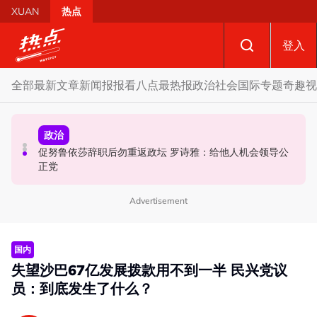
Skip to main content
XUAN
热点
登入
全部
最新文章
新闻报报看
八点最热报
政治
社会
国际
专题
奇趣
视
政治
政治
国际
促努鲁依莎辞职后勿重返政坛 罗诗雅：给他人机会领导公
炮轰哈迪不了解章程 阿兹敏：国盟无“自动退盟”规定
泰校园枪击案酿8师生亡 枪手疑遭长期遭霸凌成导火索
正党
Advertisement
国内
失望沙巴67亿发展拨款用不到一半 民兴党议
员：到底发生了什么？