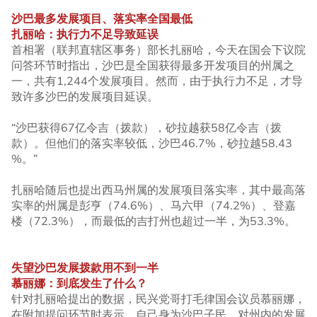
沙巴最多发展项目、落实率全国最低
扎丽哈：执行力不足导致延误
首相署（联邦直辖区事务）部长扎丽哈，今天在国会下议院
问答环节时指出，沙巴是全国获得最多开发项目的州属之
一，共有1,244个发展项目。然而，由于执行力不足，才导
致许多沙巴的发展项目延误。
“沙巴获得67亿令吉（拨款），砂拉越获58亿令吉（拨
款）。但他们的落实率较低，沙巴46.7%，砂拉越58.43
%。”
扎丽哈随后也提出西马州属的发展项目落实率，其中最高落
实率的州属是彭亨（74.6%）、马六甲（74.2%）、登嘉
楼（72.3%），而最低的吉打州也超过一半，为53.3%。
失望沙巴发展拨款用不到一半
慕丽娜：到底发生了什么？
针对扎丽哈提出的数据，民兴党哥打毛律国会议员慕丽娜，
在附加提问环节时表示，自己身为沙巴子民，对州内的发展