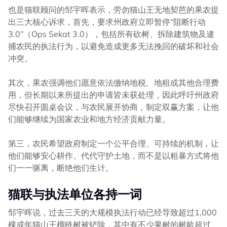
也是猫联顾问的邹宇晖表示，劳勿猫山王无地契芭的果农提
出三大核心诉求，首先，要求州政府立即暂停“阻断行动
3.0”（Ops Sekat 3.0），包括所有砍树、拆除建筑物及逮
捕农民的执法行为，以避免造成更多无法挽回的破坏和社会
冲突。
其次，果农强调他们愿意依法缴纳地税、地租或其他合理费
用，但长期以来所提出的申请皆未获处理，因此呼吁州政府
尽快召开圆桌会议，与农民展开协商，制定双赢方案，让他
们能够继续为国家农业和地方经济贡献力量。
第三，农民希望政府制定一个公平合理、可持续的机制，让
他们能够安心耕作、代代守护土地，而不是以粗暴方式将他
们一一驱离，断绝他们生计。
猫联与执法单位各持一词
邹宇晖说，过去三天的大规模执法行动已经导致超过1,000
棵成年猫山王榴梿树被铲除，其中有不少果树的树龄超过