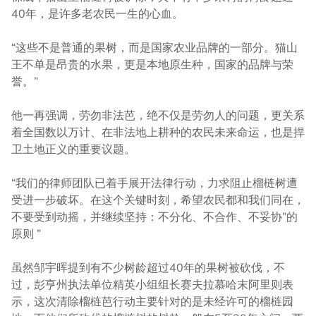
40年，是许多老农民一生的心血。
“这些不是普通的果树，而是国家农业品牌的一部分。猫山
王不单是昂贵的水果，更是本地原生种，国家的品牌与荣
誉。”
他一再强调，劳勿非法芭，绝不仅是劳勿人的问题，更关系
着全国数以万计、在非法地上耕种的农民未来命运，也是捍
卫土地正义的重要议题。
“我们的律师团队已着手展开法律行动，力求阻止榴梿树遭
受进一步破坏。在这个关键时刻，希望农民都和我们同在，
不要受到动摇，并继续坚持：不分化、不合作、不妥协”的
原则 ”
虽然邹宇晖提到有不少树龄超过40年的果树被砍伐，不
过，彭亨州执法单位精英小组组长赛夫拉慕哈末阿里则表
示，这次清除榴梿芭行动主要针对的是未经许可的榴梿园