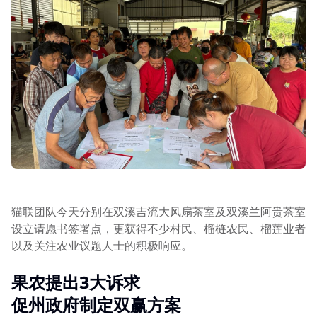
猫联团队今天分别在双溪吉流大风扇茶室及双溪兰阿贵茶室
设立请愿书签署点，更获得不少村民、榴梿农民、榴莲业者
以及关注农业议题人士的积极响应。
果农提出3
大诉求
促州政府制定双赢方案