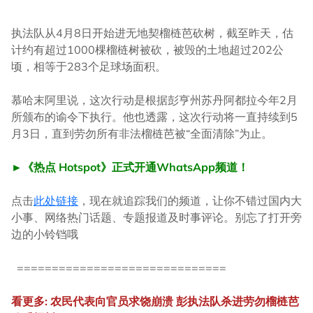
执法队从4月8日开始进无地契榴梿芭砍树，截至昨天，估
计约有超过1000棵榴梿树被砍，被毁的土地超过202公
顷，相等于283个足球场面积。
慕哈末阿里说，这次行动是根据彭亨州苏丹阿都拉今年2月
所颁布的谕令下执行。他也透露，这次行动将一直持续到5
月3日，直到劳勿所有非法榴梿芭被“全面清除”为止。
►《热点 Hotspot》正式开通WhatsApp频道！
点击
此处链接
，现在就追踪我们的频道，让你不错过国内大
小事、网络热门话题、专题报道及时事评论。别忘了打开旁
边的小铃铛哦
==============================
看更多: 农民代表向官员求饶崩溃 彭执法队杀进劳勿榴梿芭