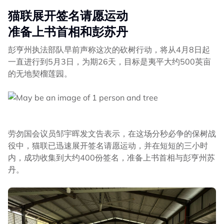
猫联展开签名请愿运动
准备上书首相和彭苏丹
彭亨州执法部队早前声称这次的砍树行动，将从4月8日起
一直进行到5月3日，为期26天，目标是夷平大约500英亩
的无地契榴莲园。
劳勿国会议员邹宇晖发文告表示，在这场分秒必争的保树战
役中，猫联已迅速展开签名请愿运动，并在短短的三小时
内，成功收集到大约400份签名，准备上书首相与彭亨州苏
丹。