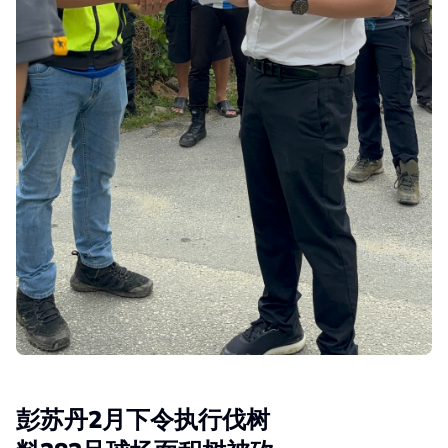
彭苏丹2
月下令执行伐树