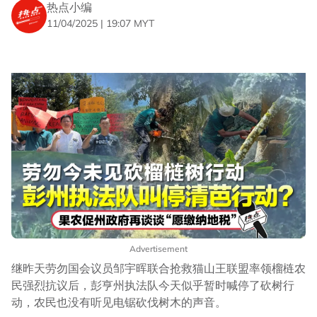
热点小编
11/04/2025 | 19:07 MYT
Advertisement
继昨天劳勿国会议员邹宇晖联合抢救猫山王联盟率领榴梿农
民强烈抗议后，彭亨州执法队今天似乎暂时喊停了砍树行
动，农民也没有听见电锯砍伐树木的声音。