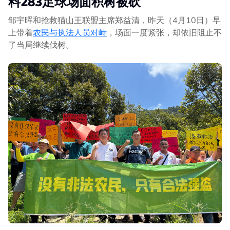
料283
足球场面积树被砍
邹宇晖和抢救猫山王联盟主席郑益清，昨天（4月10日）早
上带着
农民与执法人员对峙
，场面一度紧张，却依旧阻止不
了当局继续伐树。