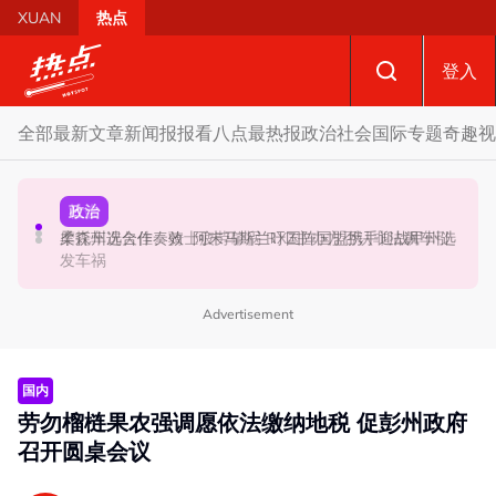
Skip to main content
XUAN
热点
登入
全部
最新文章
新闻报报看
八点最热报
政治
社会
国际
专题
奇趣
视
财经
社会
政治
SST成华商远离希盟因素？ 阿末马斯兰：华裔商家更倾向
摩托车况欠佳、骑士疲劳肇祸 RXZ主办方否认非法飙车引
柔森州选合作奏效 阿末马斯兰吁国阵国盟携手迎战甲州选
GST机制
发车祸
Advertisement
国内
劳勿榴梿果农强调愿依法缴纳地税 促彭州政府
召开圆桌会议