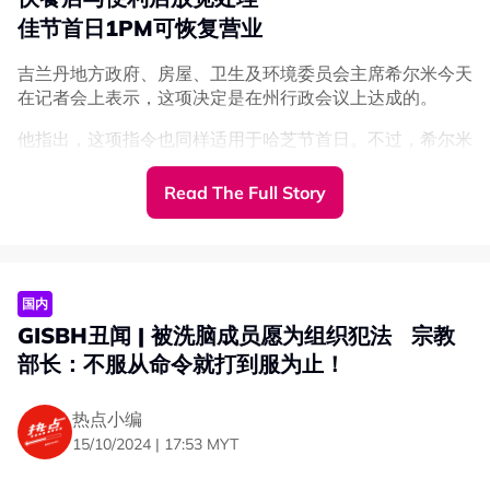
佳节首日1PM可恢复营业
吉兰丹地方政府、房屋、卫生及环境委员会主席希尔米今天
在记者会上表示，这项决定是在州行政会议上达成的。
他指出，这项指令也同样适用于哈芝节首日。不过，希尔米
补充，快餐店和便利店则获得放宽处理，允许在开斋节首日
1PM之后恢复营业。
Read The Full Story
希尔米指出，当局过去只是规定购物中心和超市在开斋节首
日休业半天，但州政府在听取相关协会和超市员工的意见及
请求后，同意给予全天假期。
国内
视情况作弹性安排
GISBH丑闻 | 被洗脑成员愿为组织犯法 宗教
节日前夕或允延长营业
部长：不服从命令就打到服为止！
“如果只是半天休业，超市员工就无法真正与家人，完整地
热点小编
享受节日气氛。”
15/10/2024 | 17:53 MYT
他也强调，这项措施符合州政府重视开斋节的意义，因为这
是穆斯林在完成一个月斋戒后的胜利日。