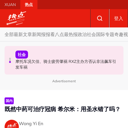
Skip to main content
XUAN
热点
登入
全部
最新文章
新闻报报看
八点最热报
政治
社会
国际
专题
奇趣
视
财经
社会
政治
SST成华商远离希盟因素？ 阿末马斯兰：华裔商家更倾向
摩托车况欠佳、骑士疲劳肇祸 RXZ主办方否认非法飙车引
柔森州选合作奏效 阿末马斯兰吁国阵国盟携手迎战甲州选
GST机制
发车祸
Advertisement
国内
既然中药可治疗冠病 希尔米：用圣水错了吗？
Wong Yi En