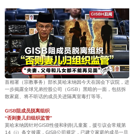
因此，州政府提醒民众提前购买所需物品，避免因开斋节首
日超市关闭而引发抢购潮。
不过，希尔米也透露，若有超市或购物中心提出申请，州政
府也会视情况作出弹性安排，允许其延长营业至午夜
12AM，方便民众在佳节前做最后准备。
►《热点 Hotspot》正式开通WhatsApp频道！
点击
此处链接
，现在就追踪我们的频道，让你不错过国内大
小事、网络热门话题、专题报道及时事评论。别忘了打开旁
边的小铃铛哦！
==============================
首相署（宗教事务）部长莫哈末纳因今天在国会下议院，进
看更多: 中东战火导致进口食品短缺？ 阿米占：别屯粮！
一步揭露全球兄弟控股公司（GISB）黑暗的一面，包括拆
国内食品供应充足！
散家庭、将不听话的成员关进隔离室毒打等等。
GISB阻成员脱离组织
“否则妻儿归组织监管”
莫哈末纳因针对GISB性侵和剥削儿童案，援引议会常规第
14（i）条文披露，GISB公司规定，已建立家庭的成员一旦