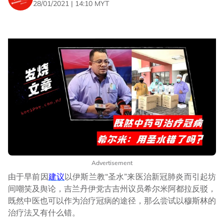
28/01/2021 | 14:10 MYT
Advertisement
由于早前因
建议
以伊斯兰教“圣水”来医治新冠肺炎而引起坊
间嘲笑及舆论，吉兰丹伊党古吉州议员希尔米阿都拉反驳，
既然中医也可以作为治疗冠病的途径，那么尝试以穆斯林的
治疗法又有什么错。