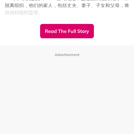
脱离组织，他们的家人，包括丈夫、妻子、子女和父母，将
自动归组织监管。
同时，不管是夫妻，父母和儿女都不能再见面，彼此也再无
Read The Full Story
任何瓜葛。至于成员们的妻子，都会被要求向伊斯兰法庭申
Related Topics
请法庭命令，以单方面申请离婚。
#吉兰丹
#开斋节
#哈芝节
#停止营业
#州行政议会
#希尔米阿都拉
Advertisement
“（和父母分离）最小的小孩才2岁，这些脱离组织的人，被
视为‘叛逆’，GISB威胁他们，必须向领袖忏悔。”