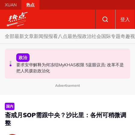
Skip to main content
XUAN
热点
登入
全部
最新文章
新闻报报看
八点最热报
政治
社会
国际
专题
奇趣
视
国际
政治
政治
AI电影沦“反面教材”？ 狮城本土电影公司国庆献礼掀网民
要求安华解释为何冻结MyKHAS权限 5蓝眼议员: 改革不是
若国盟国阵甲州选谈不拢 分析: 丹登议席分配恐更艰难
论战
把人民拨款政治化
Advertisement
国内
斋戒月SOP需跟中央？沙比里：各州可稍微调
整