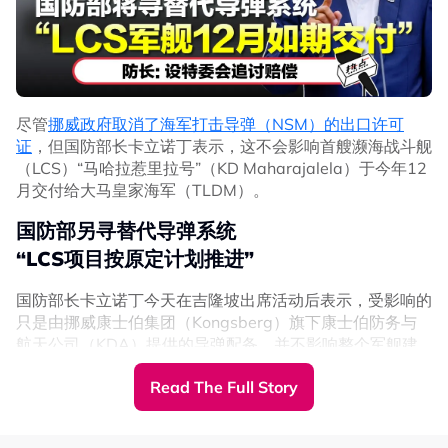
直接损失赔偿，包括了已支付的95%款项，以及其他的各
种非直接损失，如重新寻找替代的导弹系统，后续改装、测
试、训练及演习等各方面的支出。”
首艘濒海战斗舰
尽管
挪威政府取消了海军打击导弹（NSM）的出口许可
武器装备或不完整
证
，但国防部长卡立诺丁表示，这不会影响首艘濒海战斗舰
（LCS）“马哈拉惹里拉号”（KD Maharajalela）于今年12
由于挪威在最后一刻撤销提供NSM导弹系统，卡立诺丁表
月交付给大马皇家海军（TLDM）。
示，原定今年12月交付海军的首艘濒海战斗舰，将面临武
器装备不完整的缺陷。
国防部另寻替代导弹系统
“濒海战斗舰共有4类武器系统，包括水下武器、电子武器、
“LCS项目按原定计划推进”
舰炮武器以及导弹系统。受到这次事件影响，首艘交付海军
的濒海战斗舰，可能暂时会缺少其中一种武器装备。”
国防部长卡立诺丁今天在吉隆坡出席活动后表示，受影响的
只是由挪威康士伯集团（Kongsberg）旗下康士伯防务与
我国已履约却遭挪威临时撤单
航天公司（KDA）提供的导弹配备，并不影响整个军舰建
防长：冲击两国友好外交关系
造的进度。
Read The Full Story
卡立诺丁透露，国防部已经成立委员会，研究可在短时间内
不仅如此，卡立诺丁还透露，挪威单方面取消合约的决定，
交付的替代导弹系统，并评估多种替代方案，以取代原有的
除了影响我国国防装备发展，也间接冲击马来西亚与挪威之