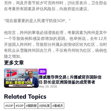
另外，询及开斋节前夕可否跨州时，沙比里表示，卫生部会
在考量所有因素及评估风险后，向政府提出建议。
“现在最重要的是人民遵守防疫SOP。”
他坦言，跨州的事项必须谨慎处理，考量因素为跨州是其中
一个导致病例和感染群增加的原因。他举例说，去年12月
开放国人跨州时，导致部分州属从疫情绿区转为红区，当时
有民众从雪隆跨州回吉兰丹，不仅将丹州转为红区，病例也
随之增加。
更多文章
国际
挪威撤导弹交易 | 斥挪威背弃国际信
任 防长促亚洲国借鉴勿成受害者
May 19, 2026
Related Topics
#SOP
#SOP
#国防部
#沙比里
#斋戒月