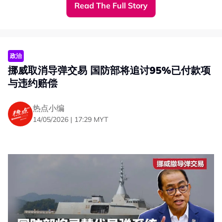
Read The Full Story
的两艘军舰，即KD Lekir和KD Jebat的导弹装备。
他指出，大马是在完全遵守合约条款的情况下采购NSM导
弹系统，并且已经支付高达95%的款项，但挪威政府与相
关公司却在没有事先通知、也未与我国展开讨论的情况下，
政治
单方面撤销交付导弹系统的决定。
挪威取消导弹交易 国防部将追讨95%已付款项
他强调，这次事件造成的间接损失同样严重。除了拆除濒海
与违约赔偿
战舰上既有的导弹发射安装系统，还需对原有已造好的武器
接口等进行重新改造或安装，以及替代系统的整合与培训，
热点小编
影响层面非常广。
14/05/2026 | 17:29 MYT
“我们必须把已经安装在军舰上的导弹发射系统拆除。如果
我们改向其他国家采购导弹，安装系统可能又不一样。这当
中还涉及培训成本，以及新系统与现有作战系统之间的整合
问题。”
他解释，导弹系统必须与作战系统、雷达系统等进行完整整
合，否则导弹将无法精准命中目标。
“根据合约，导弹采购总值为6亿3400万令吉，而我们已支
付了95%，即1亿2600万欧元。因此我们提出的直接与非