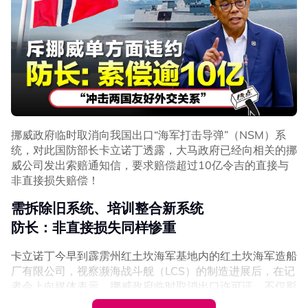
挪威政府临时取消向我国出口“海军打击导弹”（NSM）系
统，对此国防部长卡立诺丁透露，大马政府已经向相关的挪
威公司发出索赔通知信，要求赔偿超过10亿令吉的直接与
非直接损失赔偿！
需拆除旧系统、培训整合新系统
防长：非直接损失同样惨重
卡立诺丁今早到霹雳州红土坎海军基地内的红土坎海军造船
厂有限公司，视察濒海战斗舰（LCS）的制造进展后，在记
者会上向媒体表示，挪威政府临时取消出口许可证，不仅影
响正在建造中的濒海战斗舰武器系统，也波及目前正在服役