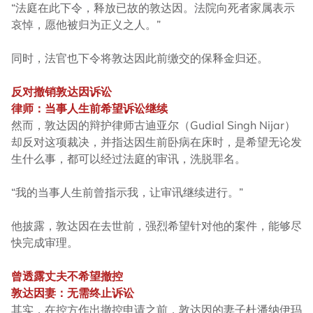
“法庭在此下令，释放已故的敦达因。法院向死者家属表示
哀悼，愿他被归为正义之人。”
同时，法官也下令将敦达因此前缴交的保释金归还。
反对撤销敦达因诉讼
律师：当事人生前希望诉讼继续
然而，敦达因的辩护律师古迪亚尔（Gudial Singh Nijar）
却反对这项裁决，并指达因生前卧病在床时，是希望无论发
生什么事，都可以经过法庭的审讯，洗脱罪名。
“我的当事人生前曾指示我，让审讯继续进行。”
他披露，敦达因在去世前，强烈希望针对他的案件，能够尽
快完成审理。
曾透露丈夫不希望撤控
敦达因妻：无需终止诉讼
其实，在控方作出撤控申请之前，敦达因的妻子杜潘纳伊玛