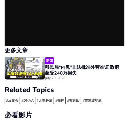
更多文章
新闻
移民局“内鬼”非法批准外劳准证 政府
蒙受240万损失
July 29, 2026
Related Topics
#反贪会
#DNAA
#无罪释放
#撤控
#敦达因
#吉隆坡地庭
必看影片