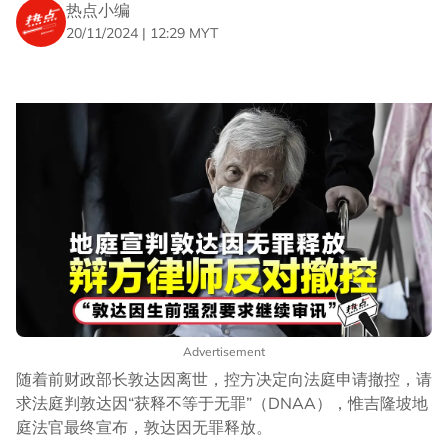
热点小编
20/11/2024 | 12:29 MYT
Advertisement
随着前财政部长敦达因离世，控方决定向法庭申请撤控，请
求法庭判敦达因“获释不等于无罪”（DNAA），惟吉隆坡地
庭法官最终宣布，敦达因无罪释放。