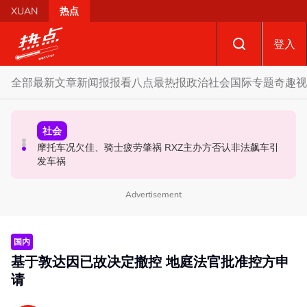
Skip to main content
XUAN
热点
登入
全部
最新文章
新闻报报看
八点最热报
政治
社会
国际
专题
奇趣
视
财经
社会
政治
SST成华商远离希盟因素？ 阿末马斯兰：华裔商家更倾向
摩托车况欠佳、骑士疲劳肇祸 RXZ主办方否认非法飙车引
柔森州选合作奏效 阿末马斯兰吁国阵国盟携手迎战甲州选
GST机制
发车祸
Advertisement
国内
基于敦达因已故决定撤控 地庭法官批准控方申
请