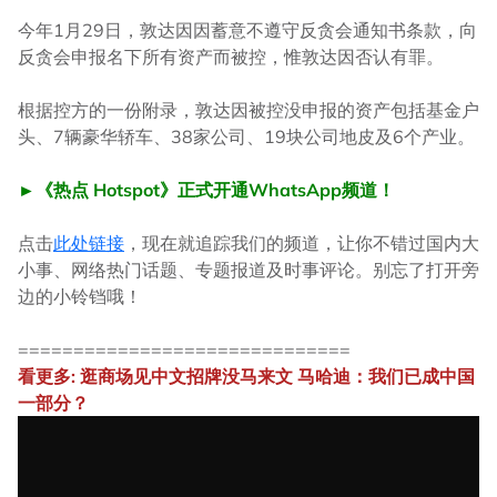
今年1月29日，敦达因因蓄意不遵守反贪会通知书条款，向
反贪会申报名下所有资产而被控，惟敦达因否认有罪。
根据控方的一份附录，敦达因被控没申报的资产包括基金户
头、7辆豪华轿车、38家公司、19块公司地皮及6个产业。
►《热点 Hotspot》正式开通WhatsApp频道！
点击
此处链接
，现在就追踪我们的频道，让你不错过国内大
小事、网络热门话题、专题报道及时事评论。别忘了打开旁
边的小铃铛哦！
==============================
看更多: 逛商场见中文招牌没马来文 马哈迪：我们已成中国
一部分？