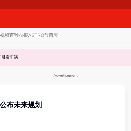
视频
百秒AI报
ASTRO节目表
甲州选
商家更倾向GST机制
认非法飙车引发车祸
Advertisement
后公布未来规划