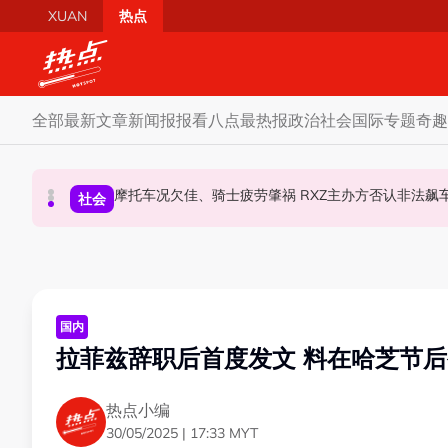
Skip to main content
XUAN
热点
全部
最新文章
新闻报报看
八点最热报
政治
社会
国际
专题
奇趣
柔森州选合作奏效 阿末马斯兰吁国阵国盟携手迎战
SST成华商远离希盟因素？ 阿末马斯兰：华裔
摩托车况欠佳、骑士疲劳肇祸 RXZ主办方否
财经
社会
政治
国内
拉菲兹辞职后首度发文 料在哈芝节
热点小编
30/05/2025 | 17:33 MYT