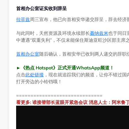
首相办公室证实收到辞呈
拉菲兹
周三宣布，他已向首相安华递交辞呈，辞去经济部
与此同时，天然资源及环境永续部长
聂纳兹米
也于同日
中遭遇“双重失利”，不仅未能保住斯迪亚旺沙区部主席
首相办公室
随后确认，首相安华已收到两人递交的辞职
►《热点 Hotspot》正式开通WhatsApp频道！
点击
此处链接
，现在就追踪我们的频道，让你不错过国
打开旁边的小铃铛哦！
==============================
看更多: 谁接替部长蓝眼开紧急会议 消息人士：阿米鲁