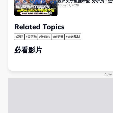
森州失守重挫希盟
August 2, 2026
Related Topics
#辞职
#公正党
#拉菲兹
#哈芝节
#未来规划
必看影片
Adver