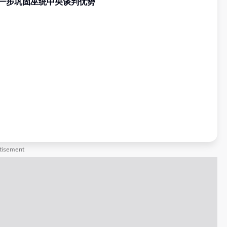
 分析员：进一步巩固巫统中央谈判优势
tisement