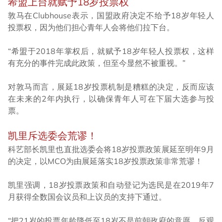
希盟上台就赋予18岁投票权
敦马在Clubhouse表示，国盟政府决定不给予18岁年轻人
投票权，因为他们担心青年人会将他们拉下台。
“希盟于2018年掌权后，就赋予18岁年轻人投票权，这样
有充分的事件完成此政策，但至今显然不被重视。”
对敦马而言，展延18岁投票机制是糟糕的决定，反而应该
在未来的2年内执行，以确保青年人可在下届大选参与投
票。
凯里斥选委会荒谬！
科艺部长凯里也直批选委会将18岁投票政策展延至明年9月
的决定，以MCO为由展延落实18岁投票政策非常荒谬！
凯里强调，18岁投票政策和自动登记为选民是在2019年7
月获得全数国会议员和上议员的支持下通过。
“把21岁的投票年龄降低至18岁不是前朝政府的意愿，反观