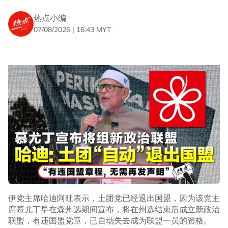
他批评，哈迪阿旺发表相关言论，显示他对国盟章程缺乏基
热点小编
本了解。
07/08/2026 | 16:43 MYT
“根据国盟章程第7条文，每个成员党都享有规定的权利，包
括出席、发表意见，以及在最高理事会、州联委会及区联委
会会议中投票。”
指伊党主导后不再遵循章程
阿兹敏批国盟无视民主程序
阿兹敏直指，伊党主导下的国盟已不再遵循联盟章程，也无
视良好治理原则，行事鲁莽且不符合民主原则。
他指控，国盟主席阿末三苏里及国盟总秘书达基尤丁于7月
16日，阻止土团党代表出席国盟最高理事会议的做法，明
显违反国盟章程。
他说，那次会议作出了森州选举的议席分配，以及与国阵合
伊党主席哈迪阿旺表示，土团党已经退出国盟，因为该党主
作的决定。
席慕尤丁早在森州选期间宣布，将在州选结束后成立新政治
联盟，有违国盟党章，已自动失去成为联盟一员的资格。
“因此，土团党将针对涉嫌严重违反国盟章程一事，向社团