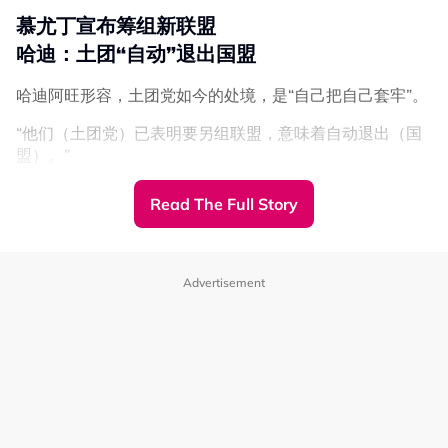
注册局（ROS）提出正式投诉。”
慕尤丁宣布筹组新联盟
哈迪：土团“自动”退出国盟
他强调，土团党将继续依据法律及《联邦宪法》行事，同时
捍卫公正与中庸原则，以确保马来西亚拥有一个有尊严、繁
哈迪阿旺形容，土团党如今的处境，是“自己把自己套牢”。
荣，并惠及全民的未来。
“他们（土团党）已表明要另组联盟，意味着自动退出（国
盟）。”
“无需再发表任何声明或作正式决定，因为他们自己发表了
Read The Full Story
这样的声明，把自己套牢了。”
哈迪指出，根据国盟党章，任何成员党若加入其他政治联
盟，就会自动失去成员资格。
Advertisement
事缘，慕尤丁此前形容由伊党主导的国盟已经变得“有毒”，
并暗示土团党将在森美兰州选后，
与其他政党组成新的政治
联盟
。
据悉，加入新政治联盟的政党包括关怀人民联盟（IPR）成
【新闻背景】
员党，如土著权威党（Putra）及马来西亚民权共识党
慕尤丁宣布筹组新联盟
（Urimai）。