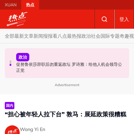
Skip to main content
XUAN
热点
登入
全部
最新文章
新闻报报看
八点最热报
政治
社会
国际
专题
奇趣
视
政治
政治
国际
促努鲁依莎辞职后勿重返政坛 罗诗雅：给他人机会领导公
炮轰哈迪不了解章程 阿兹敏：国盟无“自动退盟”规定
泰校园枪击案酿8师生亡 枪手疑遭长期遭霸凌成导火索
正党
Advertisement
国内
“担心被年轻人拉下台” 敦马：展延政策很糟糕
Wong Yi En