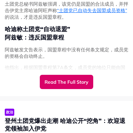
土团党总秘书阿兹敏强调，该党仍是国盟的合法成员，并抨
击伊党主席哈迪阿旺声称
“土团党已自动失去国盟成员资格”
的说法，才是违反国盟章程。
哈迪称土团党“自动退盟”
阿兹敏：违反国盟章程
阿兹敏发文告表示，国盟章程中没有任何条文规定，成员党
的资格会自动终止。
他指出，根据国盟章程第7A条文，成员党的地位只能由国
盟主席理事会作出最终决定。
Read The Full Story
“截至目前，主席理事会从未召开会议，来决定土团党在国
盟的成员资格。因此，土团党仍是国盟的合法成员党。”
批哈迪不了解国盟章程
阿兹敏：他无权决定土团地位
政治
登州土团党爆出走潮 哈迪公开“挖角”：欢迎退
阿兹敏进一步指出，哈迪阿旺无权单方面决定土团党在国盟
党领袖加入伊党
的地位，也没有相关否决权。