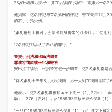
23岁巴基斯坦男子，并在后续的行动中，逮捕另一名2
他揭露，这名嫌犯与首名落网的嫌犯，曾在去年12月3
的右手手指受伤。
“嫌犯抢劫手机时，会拿出随身携带的取卡针，并使用利
“2名嫌犯都承认了自己的罪行。”
警援引刑法和移民法调查
罪成将罚款或坐牢和鞭笞
安巴拉甘续说，根据警方进一步调查，这2名嫌犯都是
“首名嫌犯于去年8月入境我国，另一人则在我国逗留了
他表示，这2名嫌犯将被扣留至下周一（1月22日），而
劫）、376（强奸），及1959/63年移民法令第6（
“一旦在1959/63年移民法令第6（1）（c）条文下被