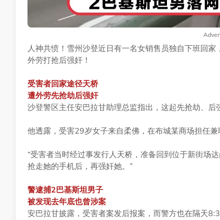
Adver
人神共愤！雪州沙登近日有一名女销售员独自下班回家
外劳打抢后强奸！
受害者回家途径天桥
遭外劳先抢劫后强奸
沙登警区主任安巴拉甘助理总监指出，这起先抢劫、后强奸
他透露，受害29岁女子来自柔佛，在布城某商场担任兼
“受害者当时经过事发行人天桥，准备回到位于新街场
抢走她的手机后，再强奸她。”
警逮捕2巴基斯坦男子
被发现去年底也曾涉案
安巴拉甘披露，受害者案发后报案，而警方也在隔天8: