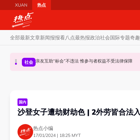
Skip to main content
XUAN
热点
全部
最新文章
新闻报报看
八点最热报
政治
社会
国际
专题
奇趣
亲友互助“标会”不违法 惟参与者权益不受法律保障
蓝潮或冲击槟州政治版图 学者：希盟三分之二执
昨反贪会总部录供身体不适急送院 沙比里案件延
政治
社会
政治
国内
沙登女子遭劫财劫色 | 2外劳皆合法
热点小编
17/01/2024 | 18:25 MYT