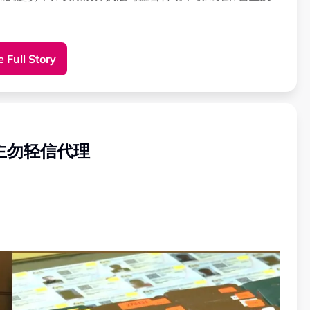
本地配偶名义申请商业执照经营生意，即使实际经营者是
 Full Story
照而假结婚。”
合法执照，而登记人正是本地配偶，使执法难度进一步增
主勿轻信代理
期外籍人士经营小生意的问题备受社会关注。
们（外劳）非常清楚如何利用现有法律框架运作，这也是让