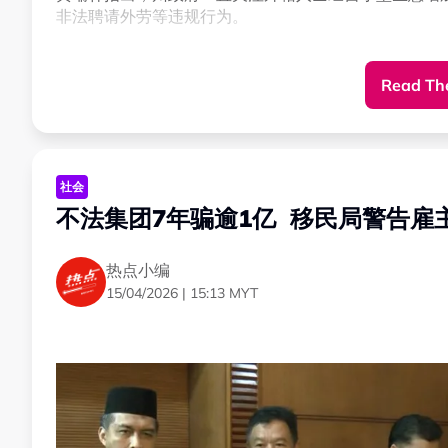
非法聘请外劳等违规行为。
不过，他坦言，部分外籍人士与本地人登记结婚后，以
Read The
外籍人士，执法单位也难以依法采取行动。
“有些夫妻是真心相爱，但也有部分只是为了申请营业执
社会
黄瑞林表示，执法人员上门检查时，往往发现商家持有
不法集团7年骗逾1亿 移民局警告雇
加。
热点小编
他透露，这项课题过去已多次在州议会被提出，尤其近
15/04/2026 | 15:13 MYT
“我们确实重视这个问题，也希望可以采取行动，但他
我们头痛的地方。”
黄瑞林今天在雪州政府大厦召开记者会时，如是指出。