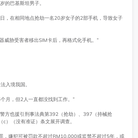
9岁的巴基斯坦男子。
0日，在相同地点抢劫一名20岁女子的2部手机，导致女子
器威胁受害者移出SIM卡后，再格式化手机。”
合法入境我国。
6个月，但2人一直都没找到工作。”
警方也援引刑事法典第392（抢劫）、397（持械抢
1）（c）（没有准证）条文展开调查。
定罪，嫌犯可被罚款不超过RM10,000或监禁不超过5年，或