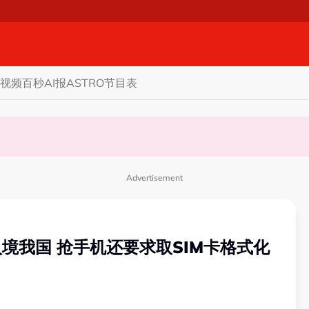
视频
百秒AI报
ASTRO节目表
政优势恐不保
至827提控
Advertisement
入境我国 抢手机还要求取SIM卡格式化