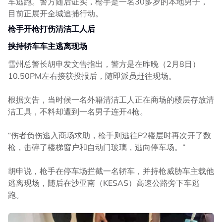
车逃跑。警方随后证实，枪手是一名30多岁的本地男子，
目前正展开全城追捕行动。
枪手开枪打伤清洁工人后
挟持轿车车主逃离现场
雪州总警长胡申发文告指出，警方是在昨晚（2月8日）
10.50PM左右接获投报后，随即派员赶往现场。
根据文告，当时候一名外籍清洁工人正在商场的楼层存放清
洁工具，不料却遭到一名男子连开4枪。
“伤者负伤逃入商场求助，枪手则逃往P2楼层时再次开了数
枪，击碎了楼梯窗户和自动门玻璃，逃向停车场。”
胡申说，枪手在停车场拦截一名轿车，并持枪威胁车主载他
逃离现场，随后在沙亚南（KESAS）高速公路旁下车逃
跑。