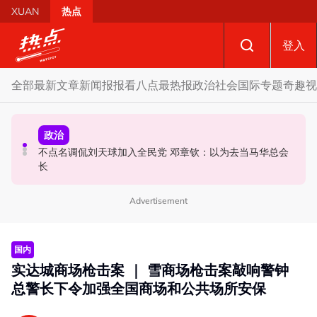
Skip to main content
XUAN
热点
登入
全部
最新文章
新闻报报看
八点最热报
政治
社会
国际
专题
奇趣
视
政治
社会
政治
马六甲州选 | 开放看待甲州选合作模式 国盟: 协商互换议席
国歌响起华人庙宇千人齐肃立 网友动容：这才是真正的马
不点名调侃刘天球加入全民党 邓章钦：以为去当马华总会
没问题
来西亚
长
Advertisement
国内
实达城商场枪击案 ｜ 雪商场枪击案敲响警钟
总警长下令加强全国商场和公共场所安保