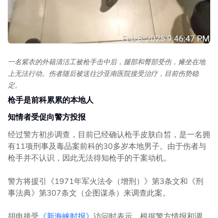
一名紫衣的外籍清洁工被枪手击中后，腿部和臀部受伤，瘫坐在地
上无法行动。伤者随后被送往沙亚南医院接受治疗，目前伤势稳
定。
枪手是前科累累的本地人
知情者受促向警方投报
经过警方初步调查，目前已经确认枪手皮肤白皙，是一名拥
有11项刑事及毒品案前科的30多岁本地男子。由于伤者与
枪手并不认识，因此无法得知枪手的干案动机。
警方将援引《1971年军火法令（增刑）》第3条文和《刑
事法典》第307条文（企图谋杀）来调查此案。
胡申接受
《新海峡时报》
访问时表示，根据警方情报和调