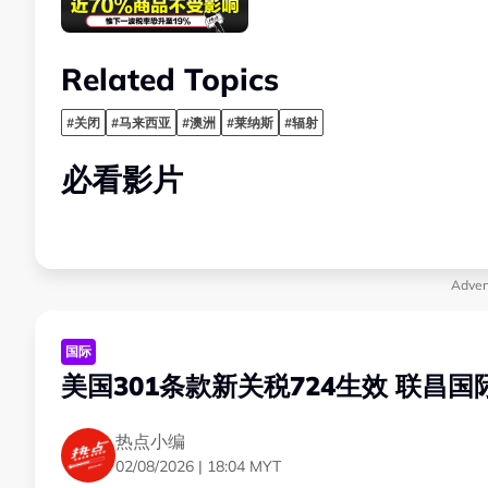
Related Topics
#关闭
#马来西亚
#澳洲
#莱纳斯
#辐射
必看影片
Adver
国际
美国301条款新关税724生效 联昌
热点小编
02/08/2026 | 18:04 MYT