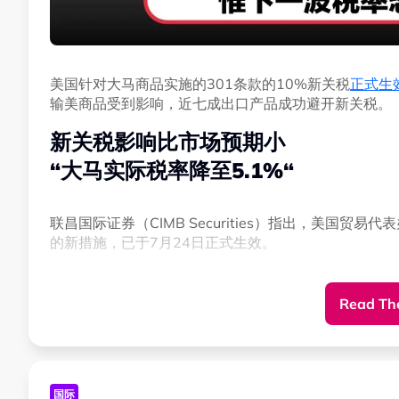
美国针对大马商品实施的301条款的10%新关税
正式生
输美商品受到影响，近七成出口产品成功避开新关税。
新关税影响比市场预期小
“大马实际税率降至5.1%“
联昌国际证券（CIMB Securities）指出，美国贸易
的新措施，已于7月24日正式生效。
这项301条款新关税将影响约31.9%的大马输美商品，
Read The
“这意味着约33亿令吉的大马出口商品可豁免新关税，并将
与此同时，美国早前实施的第122条款措施因为已达到1
国际