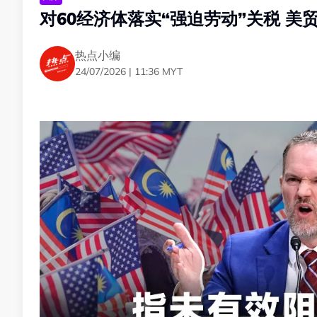
对60经济体落实“强迫劳动”关税 
大马21亿出口商品免税
仅橡胶手套出口影响最大
热点小编
24/07/2026 | 11:36 MYT
联昌国际证券指出，目前马来西亚及印尼面对10%关税
因承诺禁止进口涉及强迫劳动的产品，因此获得较低税
在产品类别方面，大马此次新增获豁免出口产品价值约
板，另有部分半导体测量及测试仪器纳入豁免清单。
不过，橡胶手套仍是受影响最大的出口领域，约65亿
械，相关出口额分别约45亿令吉。
美301条款再查产能过剩问题
“大马税率或升至15%-19% “
尽管当前关税冲击有限，联昌国际证券提醒，大马出口