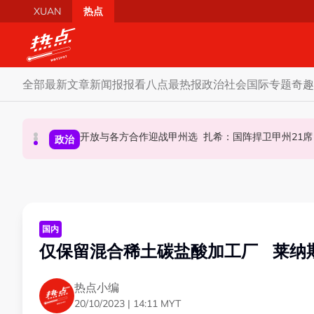
Skip to main content
XUAN
热点
全部
最新文章
新闻报报看
八点最热报
政治
社会
国际
专题
奇趣
SST成华商远离希盟因素？ 阿末马斯兰：华裔
开放与各方合作迎战甲州选 扎希：国阵捍卫甲州21席
摩托车况欠佳、骑士疲劳肇祸 RXZ主办方否
社会
政治
财经
国内
仅保留混合稀土碳盐酸加工厂 莱纳
热点小编
20/10/2023 | 14:11 MYT