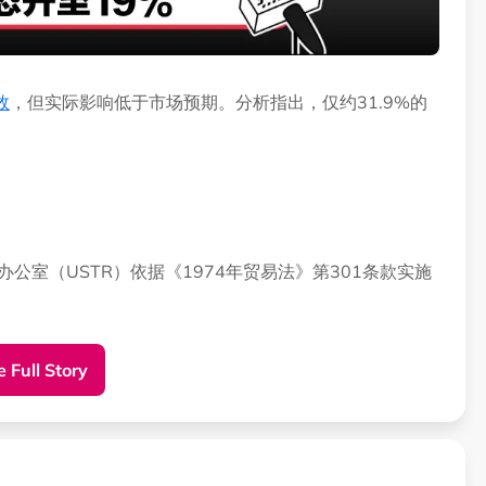
效
，但实际影响低于市场预期。分析指出，仅约31.9%的
代表办公室（USTR）依据《1974年贸易法》第301条款实施
低于此前根据第122条款估计的33%。
 Full Story
贸易加权实际关税率从5.2%略降至5.1%。”
50天的法定期限，因此于7月24日同步失效。