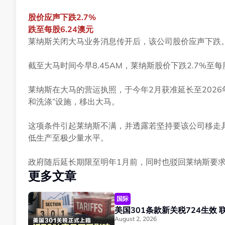
股价应声下跌
2.7%
跌至每股
6.24澳元
莱纳斯关闭大马业务消息传开后，该公司股价应声下跌
截至大马时间今早8.45AM，莱纳斯股价下跌2.7%至每股
莱纳斯在大马的营运执照，于今年2月获准延长至2026
和洗涤”设施，移出大马。
这项条件引起莱纳斯不满，并透露若坚持要该公司移走具
低生产至极少量水平。
政府随后延长期限至明年1月前，同时也驳回莱纳斯要求
更多文章
国际
美
August 2, 2026