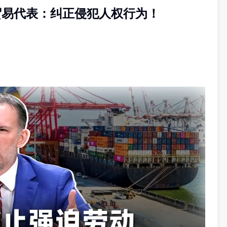
美贸易代表：纠正侵犯人权行为！
税率，泰国及新加坡则为12.5%。其中，马来西亚与印尼
率。
21亿令吉，主要包括棕油、棕仁油、油脂化学品及胶合
令吉出口额仍需缴付关税；其次为印刷机械零件及医疗器
商仍需关注后续变化。该行预计，美国针对“结构性产能过