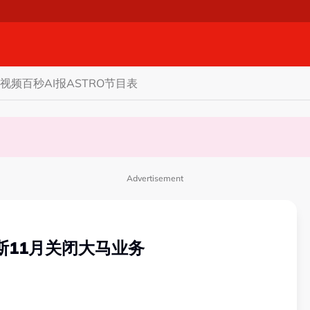
视频
百秒AI报
ASTRO节目表
商家更倾向GST机制
认非法飙车引发车祸
Advertisement
斯11月关闭大马业务