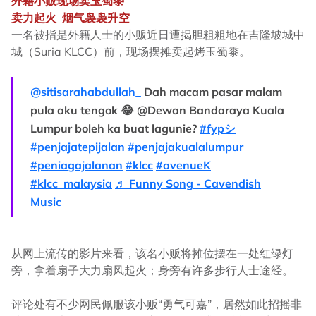
外籍小贩现场卖玉蜀黍
卖力起火
烟气袅袅升空
一名被指是外籍人士的小贩近日遭揭胆粗粗地在吉隆坡城中
城（Suria KLCC）前，现场摆摊卖起烤玉蜀黍。
@sitisarahabdullah_
Dah macam pasar malam
pula aku tengok 😂 @Dewan Bandaraya Kuala
Lumpur boleh ka buat lagunie?
#fypシ
#penjajatepijalan
#penjajakualalumpur
#peniagajalanan
#klcc
#avenueK
#klcc_malaysia
♬ Funny Song - Cavendish
Music
从网上流传的影片来看，该名小贩将摊位摆在一处红绿灯
旁，拿着扇子大力扇风起火；身旁有许多步行人士途经。
评论处有不少网民佩服该小贩“勇气可嘉”，居然如此招摇非