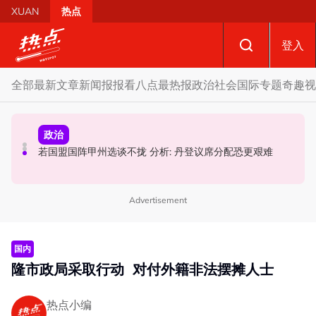
Skip to main content
XUAN
热点
登入
全部
最新文章
新闻报报看
八点最热报
政治
社会
国际
专题
奇趣
视
社会
政治
政治
机师涉运毒被捕 | 内阁下令强化机场安全防线 内政部、交
若国盟国阵甲州选谈不拢 分析: 丹登议席分配恐更艰难
反驳伊党“土团自动退出论” 慕尤丁前机要秘书晒章程打脸
通部须提全面建议
Advertisement
国内
隆市政局采取行动 对付外籍非法摆摊人士
热点小编