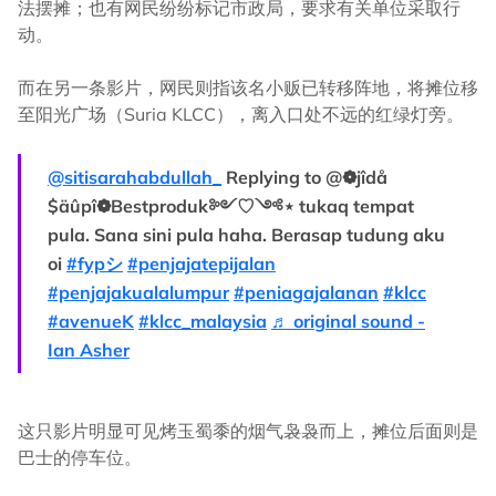
法摆摊；也有网民纷纷标记市政局，要求有关单位采取行
动。
而在另一条影片，网民则指该名小贩已转移阵地，将摊位移
至阳光广场（Suria KLCC），离入口处不远的红绿灯旁。
@sitisarahabdullah_
Replying to @❁jîdå
$äûpî❁Bestproduk༻♡༺⋆ tukaq tempat
pula. Sana sini pula haha. Berasap tudung aku
oi
#fypシ
#penjajatepijalan
#penjajakualalumpur
#peniagajalanan
#klcc
#avenueK
#klcc_malaysia
♬ original sound -
Ian Asher
这只影片明显可见烤玉蜀黍的烟气袅袅而上，摊位后面则是
巴士的停车位。