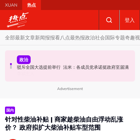
Skip to main content
XUAN
热点
登入
全部
最新文章
新闻报报看
八点最热报
政治
社会
国际
专题
奇趣
视
政治
社会
政治
特别点名望万、双溪乌浪 韩沙: 宏愿党也要守现有甲州议
黑木山关卡粉色行李箱引发炸弹惊魂 警方: 将调监控追查行
驳斥全国大选提前举行 法米：各成员党承诺挺政府至届满
席!
李箱主人
Advertisement
国内
针对性柴油补贴 | 商家趁柴油自由浮动乱涨
价？ 政府拟扩大柴油补贴车型范围