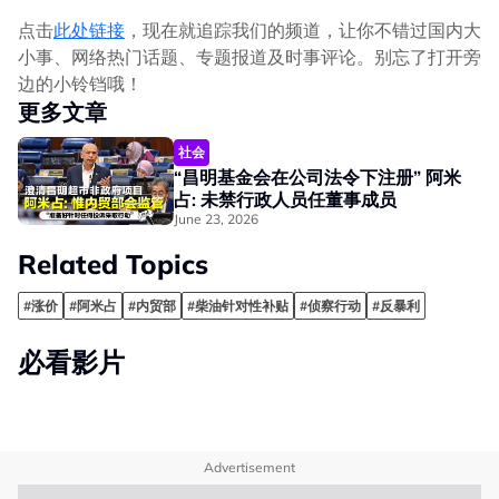
点击
此处链接
，现在就追踪我们的频道，让你不错过国内大
小事、网络热门话题、专题报道及时事评论。别忘了打开旁
边的小铃铛哦！
更多文章
社会
“昌明基金会在公司法令下注册” 阿米
占: 未禁行政人员任董事成员
June 23, 2026
Related Topics
#涨价
#阿米占
#内贸部
#柴油针对性补贴
#侦察行动
#反暴利
必看影片
Advertisement