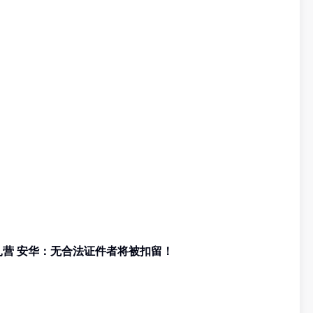
逾百名罗兴亚难民署办事处外扎营 安华：无合法证件者将被扣留！