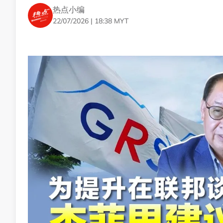
国难民署核实身份。”
热点小编
22/07/2026 | 18:38 MYT
法迪尔表示，联合国难民署随后将与合作单位及非政府
民法令，对持有有效联合国难民署证件者采取行动。
此外，警方也说明，目前仍未证实网上流传另有2辆载
安华下令依法采取行动
“无合法证件者须被扣留”
在此之前，首相安华昨天下午在面子书表示，政府已指
调任何人都无权占据公共区域。
他说，这场聚集行动已引起当地居民关注，因此执法单
“马来西亚是一个主权国家。因此，在这个国家，每个人