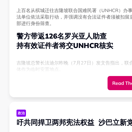
上百名从槟城迁往吉隆坡联合国难民署（UNHCR）办
法单位依法采取行动，并强调没有合法证件者须被扣留后
部进行身份筛查。
警方带返126名罗兴亚人助查
持有效证件者将交UNHCR核实
吉隆坡总警长法迪尔昨晚（7月27日）发文告指出，联
体作为临时安置地点。
Read The
因此，警方联合移民局展开行动，将聚集在现场的126
登记。
他透露，被带返的126人当中，有58人为成年人。整
政治
法人员执行公务的事件。
吁共同捍卫两邦宪法权益 沙巴立新
“筛查工作将在更合适的地点进行。没有合法证件者将