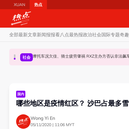
Skip to main content
XUAN
热点
全部
最新文章
新闻报报看
八点最热报
政治
社会
国际
专题
奇趣
柔森州选合作奏效 阿末马斯兰吁国阵国盟携手迎战
SST成华商远离希盟因素？ 阿末马斯兰：华裔
摩托车况欠佳、骑士疲劳肇祸 RXZ主办方否
财经
社会
政治
国内
哪些地区是疫情红区？ 沙巴占最多雪
Wong Yi En
05/11/2020 | 11:06 MYT