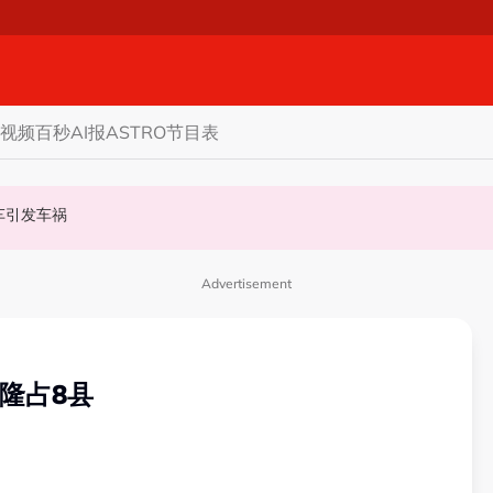
视频
百秒AI报
ASTRO节目表
甲州选
商家更倾向GST机制
认非法飙车引发车祸
Advertisement
隆占8县