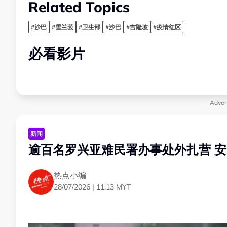
Related Topics
#沙巴
#雪兰莪
#卫生部
#沙巴
#吉隆坡
#疫情红区
必看影片
Adver
新闻
逾百名罗兴亚难民署办事处外扎营 
热点小编
28/07/2026 | 11:13 MYT