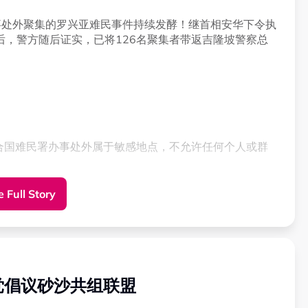
事处外聚集的罗兴亚难民事件持续发酵！继首相安华下令执
，警方随后证实，已将126名聚集者带返吉隆坡警察总
合国难民署办事处外属于敏感地点，不允许任何个人或群
 Full Story
名罗兴亚难民带往吉隆坡警察总部，进行身份筛查及证件
个行动过程顺利，所有人均全程配合，没有发生任何阻碍执
党倡议砂沙共组联盟
被扣留，而持有联合国难民署有效证件者，则会先交由联合