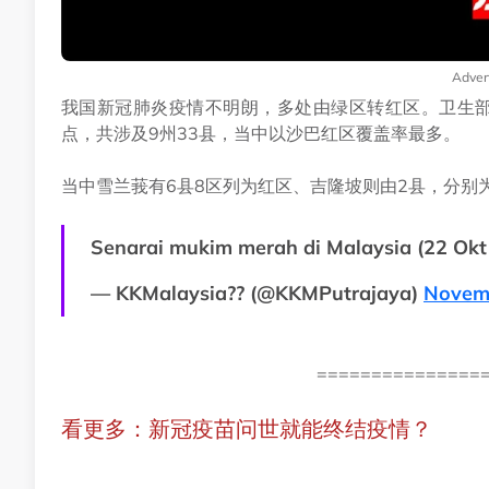
Adver
我国新冠肺炎疫情不明朗，多处由绿区转红区。卫生部今
点，共涉及9州33县，当中以沙巴红区覆盖率最多。
当中雪兰莪有6县8区列为红区、吉隆坡则由2县，分别
Senarai mukim merah di Malaysia (22 Okt 
— KKMalaysia?? (@KKMPutrajaya)
Novemb
===============
看更多：新冠疫苗问世就能终结疫情？