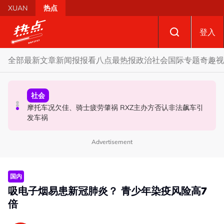
Skip to main content
XUAN
热点
登入
全部
最新文章
新闻报报看
八点最热报
政治
社会
国际
专题
奇趣
视
政治
财经
社会
SST成华商远离希盟因素？ 阿末马斯兰：华裔商家更倾向
摩托车况欠佳、骑士疲劳肇祸 RXZ主办方否认非法飙车引
柔森州选合作奏效 阿末马斯兰吁国阵国盟携手迎战甲州选
GST机制
发车祸
Advertisement
国内
吸电子烟易患新冠肺炎？ 青少年染疫风险高7
倍