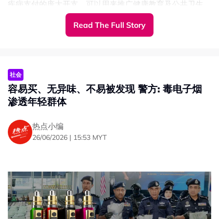
疾病支付的庞大开支，可以用来推广健康教育及公共卫生，
因此政府没有理由不禁售电子烟。
Read The Full Story
“为何还不全面禁电子烟？还需要什么科学依据需要进一步
评估吗？现有的研究和证据已经足以支持全面禁止电子烟，
没有必要再等待。”
他指出，不少国家基于保护年轻一代的考量，已经在推动全
社会
面禁止电子烟。而东盟国家中，目前仅剩我国和菲律宾尚未
容易买、无异味、不易被发现 警方: 毒电子烟
全面实施相关禁令。
渗透年轻群体
苏巴罗还提醒政府，用来治疗电子烟相关疾病的医疗开销，
实际上是来自所有纳税人缴纳的税款，包括从未吸烟或使用
热点小编
电子烟的人士，对他们来说非常不公平。
26/06/2026 | 15:53 MYT
卫生部：税收非销售理由
“全面禁令仍待科学评估”
卫生部昨天（7月29日）透露，政府从电子烟产品所征收的
消费税总额，远远不足以抵消电子烟所引发的疾病所造成每
年约3.69亿令吉的医疗及经济负担。