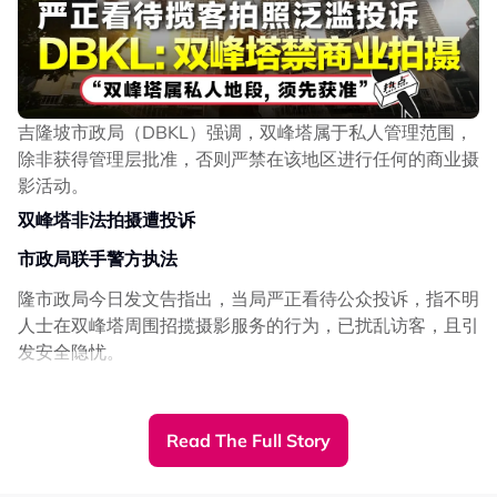
确保安全后才永久性加固
法伦补充，DBKL已成立特别工作小组，以处理首都地区地
陷或路洞问题。
他说，许多路洞案例都是因为污水管（sewer）或排水系统
吉隆坡市政局（DBKL）强调，双峰塔属于私人管理范围，
破裂，导致地下形成空洞，一旦地面无法支撑，就会出现塌
除非获得管理层批准，否则严禁在该地区进行任何的商业摄
陷。
影活动。
他表示，DBKL将在相关路洞地点实施临时封路措施，并先
双峰塔
非法拍摄遭投诉
进行检查，以确认是否存在水管泄漏或其他公用设施损坏问
题，之后才展开永久性加固工程。
市政局联手警方执法
【新闻背景】
隆市政局今日发文告指出，当局严正看待公众投诉，指不明
人士在双峰塔周围招揽摄影服务的行为，已扰乱访客，且引
旺沙玛珠惊现地陷
发安全隐忧。
坑洞可见排水流经
“我们接获公众关于未经授权商业摄影活动的投诉，并高度
社交平台 Threads 昨天流传一则视频显示，该坑洞看起来
关注此事，因为这关系到国家地标形象与公共安全。”
相当深，甚至能清楚看见排水流经，目测深达1至2公尺。
Read The Full Story
当局随后促请民众经过相关路段时提高警惕，以避免发生任
隆市政局强调，双峰塔乃私人场所，当局不曾发出相关执照