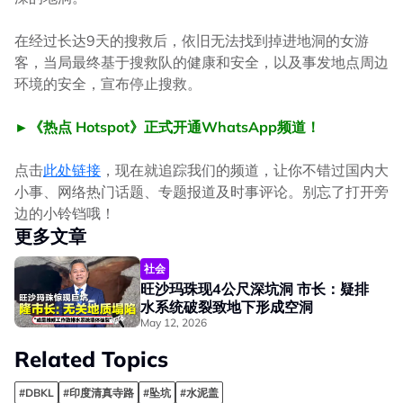
在经过长达9天的搜救后，依旧无法找到掉进地洞的女游
客，当局最终基于搜救队的健康和安全，以及事发地点周边
环境的安全，宣布停止搜救。
►《热点 Hotspot》正式开通WhatsApp频道！
点击
此处链接
，现在就追踪我们的频道，让你不错过国内大
小事、网络热门话题、专题报道及时事评论。别忘了打开旁
边的小铃铛哦！
更多文章
社会
旺沙玛珠现4公尺深坑洞 市长：疑排
水系统破裂致地下形成空洞
May 12, 2026
Related Topics
#DBKL
#印度清真寺路
#坠坑
#水泥盖