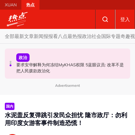
Skip to main content
XUAN
热点
登入
全部
最新文章
新闻报报看
八点最热报
政治
社会
国际
专题
奇趣
视
国际
政治
政治
AI电影沦“反面教材”？ 狮城本土电影公司国庆献礼掀网民
要求安华解释为何冻结MyKHAS权限 5蓝眼议员: 改革不是
若国盟国阵甲州选谈不拢 分析: 丹登议席分配恐更艰难
论战
把人民拨款政治化
Advertisement
国内
水泥盖反复弹跳引发民众担忧 隆市政厅：勿利
用印度女游客事件制造恐慌！