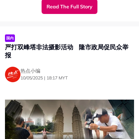
Read The Full Story
“吉隆坡市政局（DBKL）正联合所有公用事业供应单位展开
详细调查，以确认事故原因。”
排水系统或因施工受损
沟水渗入地下形成空洞
国内
严打双峰塔非法摄影活动 隆市政局促民众举
法伦进一步指出，坑洞约4公尺深、4公尺宽。
报
“昨天（5月11日）我到现场视察，我们发现一条直径1.5米
的主排水沟（main drain）及一个蓄水槽（sump）。”
热点小编
10/05/2025 | 18:17 MYT
他说，蓄水槽墙体已破裂，但未无法找到崩塌的墙体碎片。
他认为，可能是地下公共设施工程采用水平定向钻探
（Horizontal Directional Drilling，HDD）技术，导致排水
系统墙体结构破裂。
“当墙体破裂后，沟水直接渗入地下并形成空洞。”
设特别小组处理路洞问题